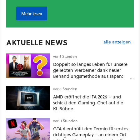
AKTUELLE NEWS
alle anzeigen
vor 5 Stunden
Doppelt so langes Leben für unsere
geliebten Vierbeiner dank neuer
Behandlungsmethode aus Japan:
Der Blick auf über 1.200
Kommentare zeigt, dass es nicht so
vor 8 Stunden
einfach ist
AMD eröffnet die IFA 2026 – und
schickt den Gaming-Chef auf die
KI-Bühne
vor 11 Stunden
GTA 6 enthüllt den Termin für erstes
richtiges Gameplay - an einem Ort