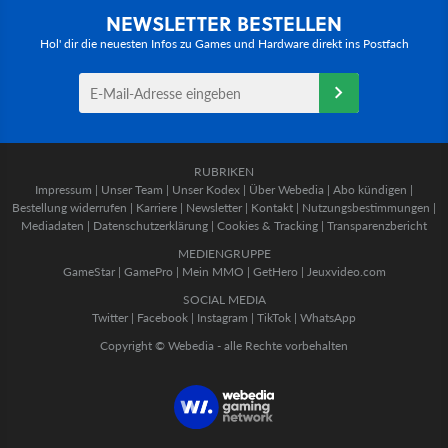
NEWSLETTER BESTELLEN
Hol' dir die neuesten Infos zu Games und Hardware direkt ins Postfach
RUBRIKEN
Impressum
|
Unser Team
|
Unser Kodex
|
Über Webedia
|
Abo kündigen
|
Bestellung widerrufen
|
Karriere
|
Newsletter
|
Kontakt
|
Nutzungsbestimmungen
|
Mediadaten
|
Datenschutzerklärung
|
Cookies & Tracking
|
Transparenzbericht
MEDIENGRUPPE
GameStar
|
GamePro
|
Mein MMO
|
GetHero
|
Jeuxvideo.com
SOCIAL MEDIA
Twitter
|
Facebook
|
Instagram
|
TikTok
|
WhatsApp
Copyright © Webedia - alle Rechte vorbehalten