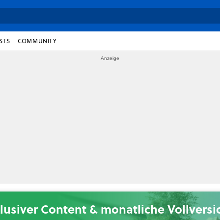
STS
COMMUNITY
lusiver Content & monatliche Vollvers