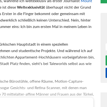
s, während ich weltexklusiv als erster Journalist
Mount
e ist diese
Weltexklusivität
überhaupt nicht der Grund
als Erster in die Finger bekommt oder gemeinsam mit
dwerklich schließlich keinen Unterschied. Nein, hinter
mmer eins: Ich bin zum ersten Mal in meinem Leben in
türkischen Hauptstadt in einem speziellen
ehmen und studentische Projekte. Und während ich auf
hlichten Appartement-Hochhäusern vorbeigefahren bin,
tadt Platz finden, sieht's bei Taleworlds selbst aus wie
ische Bürostühle, offene Räume, Motion-Capture-
 sogar Gesichts- und Retina-Scanner, mit denen man
 70 mittelalter-affine Männer und Frauen aus der Türkei,
hier seit 2012 an Mount & Blade 2: Bannerlord. Fünf
n Version sind eine ordentliche Zeit - und da liegt Grund