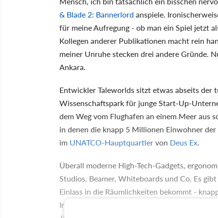
Mensch, ich bin tatsächlich ein bisschen nervö
& Blade 2: Bannerlord
anspiele. Ironischerweis
für meine Aufregung - ob man ein Spiel jetzt 
Kollegen anderer Publikationen macht rein han
meiner Unruhe stecken drei andere Gründe. Nu
Ankara.
Entwickler Taleworlds sitzt etwas abseits der 
Wissenschaftspark für junge Start-Up-Untern
dem Weg vom Flughafen an einem Meer aus sc
in denen die knapp 5 Millionen Einwohner der S
im
UNATCO-Hauptquartier
von
Deus Ex
.
Überall moderne High-Tech-Gadgets, ergonom
Studios, Beamer, Whiteboards und Co. Es gibt
Einlass in die Räumlichkeiten bekommt - knapp
Indien, Großbritannien und Schweden werkeln 
Jahre Entwicklungszeit bis zur ersten spielbare