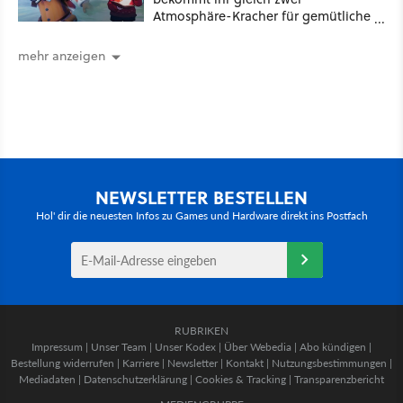
Atmosphäre-Kracher für gemütliche
Abende
mehr anzeigen
NEWSLETTER BESTELLEN
Hol' dir die neuesten Infos zu Games und Hardware direkt ins Postfach
RUBRIKEN
Impressum
|
Unser Team
|
Unser Kodex
|
Über Webedia
|
Abo kündigen
|
Bestellung widerrufen
|
Karriere
|
Newsletter
|
Kontakt
|
Nutzungsbestimmungen
|
Mediadaten
|
Datenschutzerklärung
|
Cookies & Tracking
|
Transparenzbericht