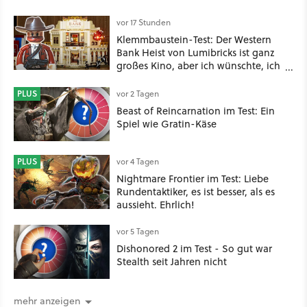
vor 17 Stunden
Klemmbaustein-Test: Der Western
Bank Heist von Lumibricks ist ganz
großes Kino, aber ich wünschte, ich
hätte vorher nie von der Marke
gehört
PLUS
vor 2 Tagen
Beast of Reincarnation im Test: Ein
Spiel wie Gratin-Käse
PLUS
vor 4 Tagen
Nightmare Frontier im Test: Liebe
Rundentaktiker, es ist besser, als es
aussieht. Ehrlich!
vor 5 Tagen
Dishonored 2 im Test - So gut war
Stealth seit Jahren nicht
mehr anzeigen