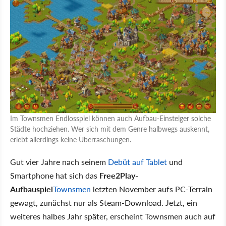
Im Townsmen Endlosspiel können auch Aufbau-Einsteiger solche
Städte hochziehen. Wer sich mit dem Genre halbwegs auskennt,
erlebt allerdings keine Überraschungen.
Gut vier Jahre nach seinem
Debüt auf Tablet
und
Smartphone hat sich das
Free2Play-
Aufbauspiel
Townsmen
letzten November aufs PC-Terrain
gewagt, zunächst nur als Steam-Download. Jetzt, ein
weiteres halbes Jahr später, erscheint Townsmen auch auf