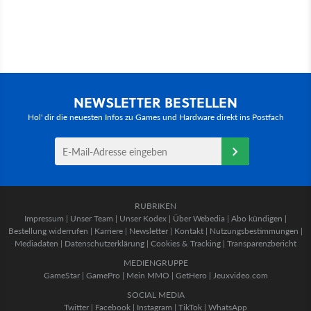
NEWSLETTER BESTELLEN
Hol' dir die neuesten Infos zu Games und Hardware direkt ins Postfach
RUBRIKEN
Impressum
|
Unser Team
|
Unser Kodex
|
Über Webedia
|
Abo kündigen
|
Bestellung widerrufen
|
Karriere
|
Newsletter
|
Kontakt
|
Nutzungsbestimmungen
|
Mediadaten
|
Datenschutzerklärung
|
Cookies & Tracking
|
Transparenzbericht
MEDIENGRUPPE
GameStar
|
GamePro
|
Mein MMO
|
GetHero
|
Jeuxvideo.com
SOCIAL MEDIA
Twitter
|
Facebook
|
Instagram
|
TikTok
|
WhatsApp