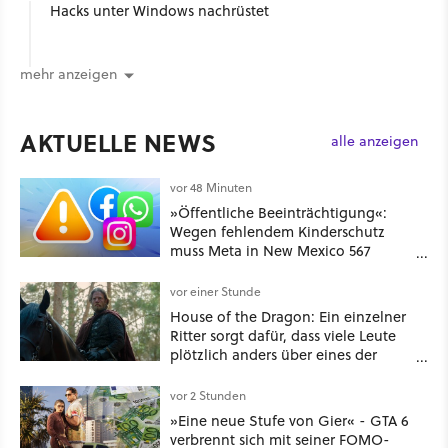
Hacks unter Windows nachrüstet
mehr anzeigen
AKTUELLE NEWS
alle anzeigen
vor 48 Minuten
»Öffentliche Beeinträchtigung«:
Wegen fehlendem Kinderschutz
muss Meta in New Mexico 567
Millionen US-Dollar zahlen
vor einer Stunde
House of the Dragon: Ein einzelner
Ritter sorgt dafür, dass viele Leute
plötzlich anders über eines der
umstrittensten Häuser von Game of
Thrones denken
vor 2 Stunden
»Eine neue Stufe von Gier« - GTA 6
verbrennt sich mit seiner FOMO-