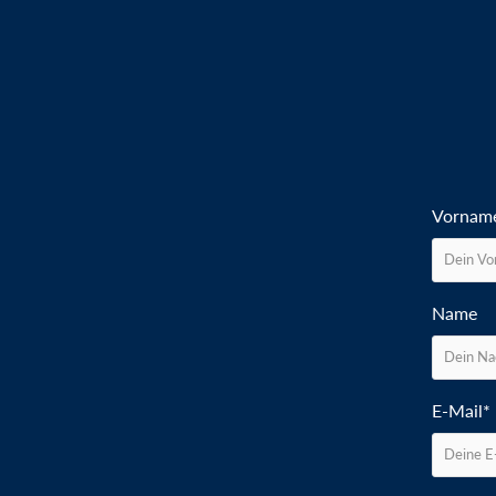
Vornam
Name
E-Mail*