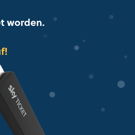
et worden.
f!