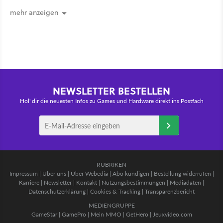
sich fragt, wieso Valve das nicht
gleich so macht
mehr anzeigen
NEWSLETTER BESTELLEN
Hol' dir die neuesten Infos zu Games und Hardware direkt ins Postfach
RUBRIKEN
Impressum
|
Über uns
|
Über Webedia
|
Abo kündigen
|
Bestellung widerrufen
|
Karriere
|
Newsletter
|
Kontakt
|
Nutzungsbestimmungen
|
Mediadaten
|
Datenschutzerklärung
|
Cookies & Tracking
|
Transparenzbericht
MEDIENGRUPPE
GameStar
|
GamePro
|
Mein MMO
|
GetHero
|
Jeuxvideo.com