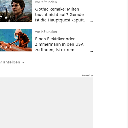
vor 9 Stunden
Gothic Remake: Milten
taucht nicht auf? Gerade
7
4
ist die Hauptquest kaputt,
das könnt ihr tun
vor 9 Stunden
Einen Elektriker oder
Zimmermann in den USA
2
1
zu finden, ist extrem
schwierig: zu viele KI-
Rechenzentren
r anzeigen