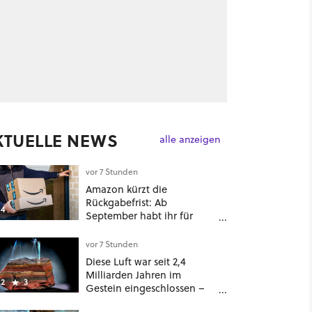
KTUELLE NEWS
alle anzeigen
vor 7 Stunden
Amazon kürzt die
Rückgabefrist: Ab
4
September habt ihr für
viele Einkäufe nur noch 14
Tage
vor 7 Stunden
Diese Luft war seit 2,4
Milliarden Jahren im
2
3
Gestein eingeschlossen –
jetzt könnt ihr sie atmen