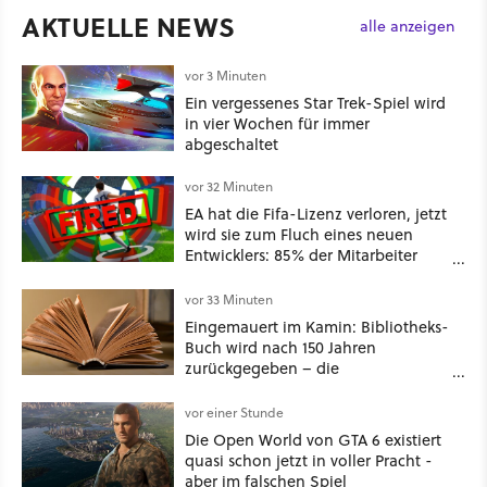
AKTUELLE NEWS
alle anzeigen
vor 3 Minuten
Ein vergessenes Star Trek-Spiel wird
in vier Wochen für immer
abgeschaltet
vor 32 Minuten
EA hat die Fifa-Lizenz verloren, jetzt
wird sie zum Fluch eines neuen
Entwicklers: 85% der Mitarbeiter
nach nur einem Spiel entlassen
vor 33 Minuten
Eingemauert im Kamin: Bibliotheks-
Buch wird nach 150 Jahren
zurückgegeben – die
Säumnisgebühr ist fünfstellig
vor einer Stunde
Die Open World von GTA 6 existiert
quasi schon jetzt in voller Pracht -
aber im falschen Spiel