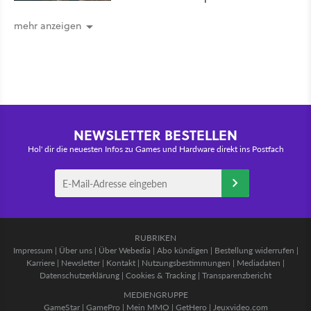
mehr anzeigen
NEWSLETTER BESTELLEN
Hol' dir die neuesten Infos zu Games und Hardware direkt ins Postfach
RUBRIKEN
Impressum
|
Über uns
|
Über Webedia
|
Abo kündigen
|
Bestellung widerrufen
|
Karriere
|
Newsletter
|
Kontakt
|
Nutzungsbestimmungen
|
Mediadaten
|
Datenschutzerklärung
|
Cookies & Tracking
|
Transparenzbericht
MEDIENGRUPPE
GameStar
|
GamePro
|
Mein MMO
|
GetHero
|
Jeuxvideo.com