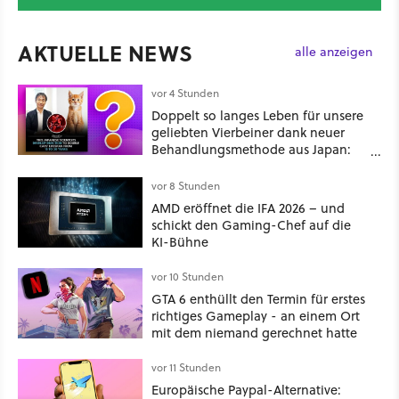
AKTUELLE NEWS
alle anzeigen
vor 4 Stunden
Doppelt so langes Leben für unsere
geliebten Vierbeiner dank neuer
Behandlungsmethode aus Japan:
Der Blick auf über 1.200
Kommentare zeigt, dass es nicht so
vor 8 Stunden
einfach ist
AMD eröffnet die IFA 2026 – und
schickt den Gaming-Chef auf die
KI-Bühne
vor 10 Stunden
GTA 6 enthüllt den Termin für erstes
richtiges Gameplay - an einem Ort
mit dem niemand gerechnet hatte
vor 11 Stunden
Europäische Paypal-Alternative: