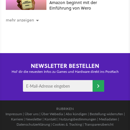
Amazon beginnt mit der
Einführung von Wero
mehr anzeigen
NEWSLETTER BESTELLEN
Hol' dir die neuesten Infos zu Games und Hardware direkt ins Postfach
RUBRIKEN
Impressum
|
Über uns
|
Über Webedia
|
Abo kündigen
|
Bestellung widerrufen
|
Karriere
|
Newsletter
|
Kontakt
|
Nutzungsbestimmungen
|
Mediadaten
|
Datenschutzerklärung
|
Cookies & Tracking
|
Transparenzbericht