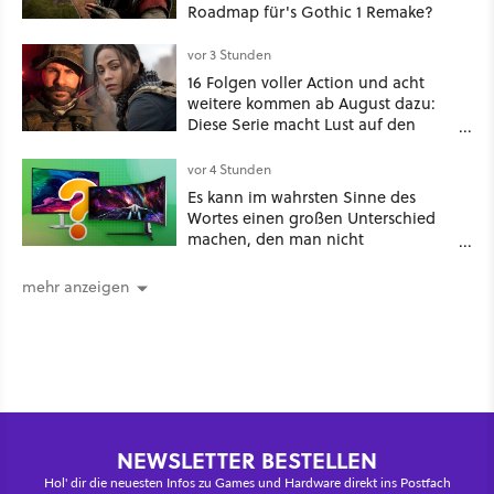
Roadmap für's Gothic 1 Remake?
vor 3 Stunden
16 Folgen voller Action und acht
weitere kommen ab August dazu:
Diese Serie macht Lust auf den
kommenden Call-of-Duty-Film
vor 4 Stunden
Es kann im wahrsten Sinne des
Wortes einen großen Unterschied
machen, den man nicht
unterschätzen sollte: Mit welchem
Seitenverhältnis seid ihr unterwegs?
mehr anzeigen
NEWSLETTER BESTELLEN
Hol' dir die neuesten Infos zu Games und Hardware direkt ins Postfach