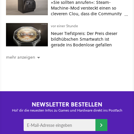
»Sie sollten anrufen«: Steam-
Machine-Mod versteckt einen so
cleveren Clou, dass die Community
sich fragt, wieso Valve das nicht
gleich so macht
vor einer Stunde
Neuer Tiefstpreis: Der Preis dieser
bildhübschen Smartwatch ist
gerade ins Bodenlose gefallen
mehr anzeigen
NEWSLETTER BESTELLEN
Hol' dir die neuesten Infos zu Games und Hardware direkt ins Postfach