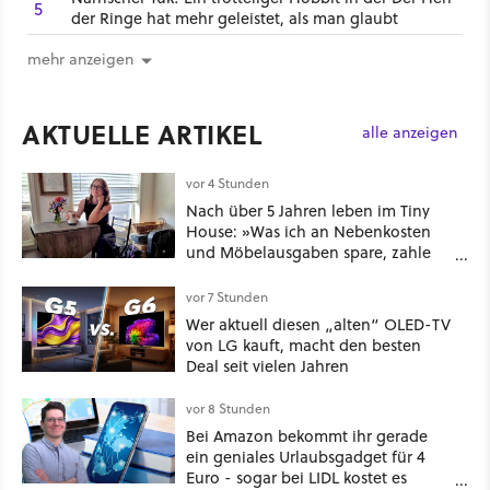
5
der Ringe hat mehr geleistet, als man glaubt
mehr anzeigen
AKTUELLE ARTIKEL
alle anzeigen
vor 4 Stunden
Nach über 5 Jahren leben im Tiny
House: »Was ich an Nebenkosten
und Möbelausgaben spare, zahle
ich mit verpassten Familientreffen
und dem Verlust des
vor 7 Stunden
Zusammengehörigkeitsgefühls, das
Wer aktuell diesen „alten“ OLED-TV
entsteht, wenn man Platz zum
von LG kauft, macht den besten
Teilen hat.«
Deal seit vielen Jahren
vor 8 Stunden
Bei Amazon bekommt ihr gerade
ein geniales Urlaubsgadget für 4
Euro - sogar bei LIDL kostet es