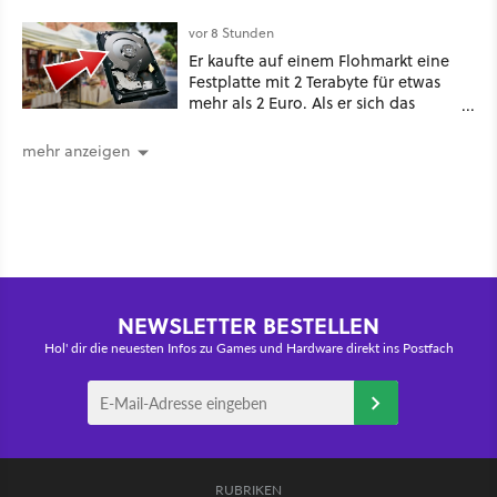
mehr!
vor 8 Stunden
Er kaufte auf einem Flohmarkt eine
Festplatte mit 2 Terabyte für etwas
mehr als 2 Euro. Als er sich das
Innere ansah, bemerkte er den
Betrug [Best of GameStar]
mehr anzeigen
NEWSLETTER BESTELLEN
Hol' dir die neuesten Infos zu Games und Hardware direkt ins Postfach
RUBRIKEN