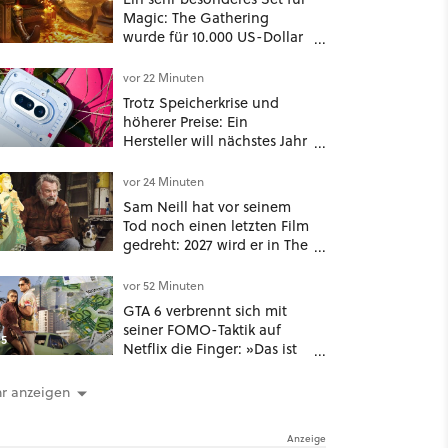
Magic: The Gathering
wurde für 10.000 US-Dollar
bei Ebay verkauft, jetzt
bekommt es jeder viel
vor 22 Minuten
günstiger
Trotz Speicherkrise und
höherer Preise: Ein
Hersteller will nächstes Jahr
einfach doppelt so viele
Handymodelle in den
vor 24 Minuten
Handel bringen
Sam Neill hat vor seinem
Tod noch einen letzten Film
gedreht: 2027 wird er in The
Legend of Zelda zu sehen
sein
vor 52 Minuten
GTA 6 verbrennt sich mit
seiner FOMO-Taktik auf
5
Netflix die Finger: »Das ist
eine neue Stufe von Gier«
r anzeigen