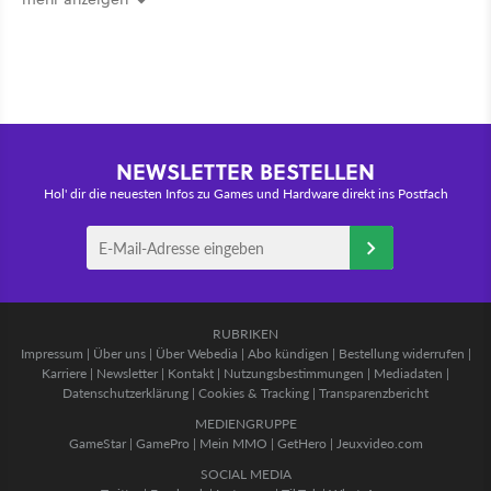
NEWSLETTER BESTELLEN
Hol' dir die neuesten Infos zu Games und Hardware direkt ins Postfach
RUBRIKEN
Impressum
|
Über uns
|
Über Webedia
|
Abo kündigen
|
Bestellung widerrufen
|
Karriere
|
Newsletter
|
Kontakt
|
Nutzungsbestimmungen
|
Mediadaten
|
Datenschutzerklärung
|
Cookies & Tracking
|
Transparenzbericht
MEDIENGRUPPE
GameStar
|
GamePro
|
Mein MMO
|
GetHero
|
Jeuxvideo.com
SOCIAL MEDIA