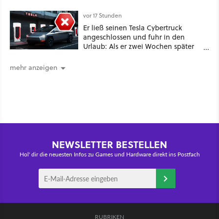
dabei: ein Star aus Der Hobbit
vor 17 Stunden
Er ließ seinen Tesla Cybertruck
angeschlossen und fuhr in den
Urlaub: Als er zwei Wochen später
zurückkam, sprang der Truck nicht
mehr an [Best of GameStar]
mehr anzeigen
NEWSLETTER BESTELLEN
Hol' dir die neuesten Infos zu Games und Hardware direkt ins Postfach
RUBRIKEN