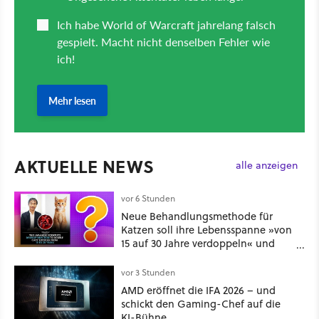
AKTUELLE NEWS
alle anzeigen
vor 6 Stunden
Neue Behandlungsmethode für
Katzen soll ihre Lebensspanne »von
15 auf 30 Jahre verdoppeln« und
über 1.200 Kommentare setzen sich
kritisch damit auseinander
vor 3 Stunden
AMD eröffnet die IFA 2026 – und
schickt den Gaming-Chef auf die
KI-Bühne