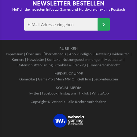
NEWSLETTER BESTELLEN
Hol' dir die neuesten Infos zu Games und Hardware direkt ins Postfach
RUBRIKEN
Impressum
|
Über uns
|
Über Webedia
|
Abo kündigen
|
Bestellung widerrufen
|
Karriere
|
Newsletter
|
Kontakt
|
Nutzungsbestimmungen
|
Mediadaten
|
Datenschutzerklärung
|
Cookies & Tracking
|
Transparenzbericht
MEDIENGRUPPE
GameStar
|
GamePro
|
Mein MMO
|
GetHero
|
Jeuxvideo.com
SOCIAL MEDIA
Twitter
|
Facebook
|
Instagram
|
TikTok
|
WhatsApp
Copyright © Webedia - alle Rechte vorbehalten