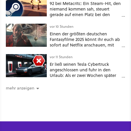
92 bei Metacritc: Ein Steam-Hit, den
niemand kommen sah, steuert
gerade auf einen Platz bei den
Game Awards zu
vor 10 Stunden
Einen der größten deutschen
Fantasyfilme 2025 könnt ihr euch ab
sofort auf Netflix anschauen, mit
dabei: ein Star aus Der Hobbit
vor 11 Stunden
Er ließ seinen Tesla Cybertruck
angeschlossen und fuhr in den
Urlaub: Als er zwei Wochen später
zurückkam, sprang der Truck nicht
mehr an [Best of GameStar]
mehr anzeigen