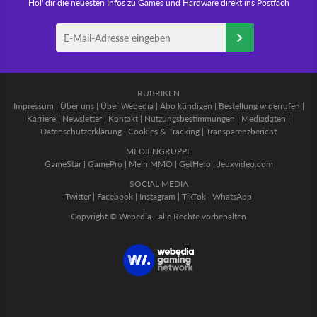
Hol' dir die neuesten Infos zu Games und Hardware direkt ins Postfach
RUBRIKEN
Impressum
|
Über uns
|
Über Webedia
|
Abo kündigen
|
Bestellung widerrufen
|
Karriere
|
Newsletter
|
Kontakt
|
Nutzungsbestimmungen
|
Mediadaten
|
Datenschutzerklärung
|
Cookies & Tracking
|
Transparenzbericht
MEDIENGRUPPE
GameStar
|
GamePro
|
Mein MMO
|
GetHero
|
Jeuxvideo.com
SOCIAL MEDIA
Twitter
|
Facebook
|
Instagram
|
TikTok
|
WhatsApp
Copyright © Webedia - alle Rechte vorbehalten