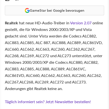
GameStar bei Google bevorzugen
Realtek
hat neue HD-Audio-Treiber in
Version 2.07
online
gestellt, die für Windows 2000/2003/XP und Vista
gedacht sind. Unter Vista werden die Codecs ALC882,
ALC883, ALC885, ALC 887, ALC888, ALC889, ALC861VD,
ALC660, ALC662, ALC663, ALC260, ALC262,ALC267,
ALC268, ALC269, ALC272 und ALC273 unterstützt, unter
Windows 2000/2003/XP die Codecs ALC880, ALC882,
ALC883, ALC885, ALC888, ALC889, ALC861VC,
ALC861VD, ALC660, ALC662, ALC663, ALC260, ALC262,
ALC267,ALC268, ALC269, ALC272 und ALC273.
Änderungen gibt Realtek keine an.
Täglich informiert sein? Jetzt Newsletter bestellen!