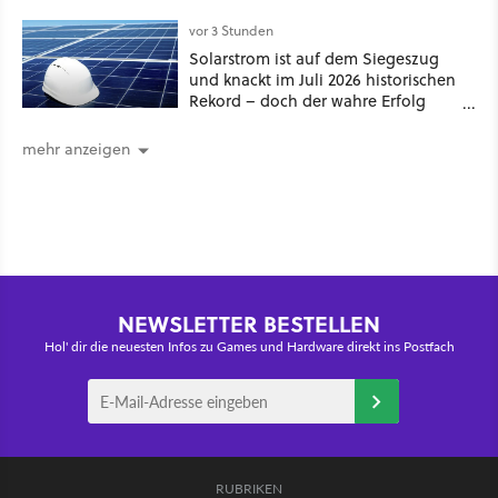
umstrittensten Häuser von Game of
Thrones denken
vor 3 Stunden
Solarstrom ist auf dem Siegeszug
und knackt im Juli 2026 historischen
Rekord – doch der wahre Erfolg
bleibt unsichtbar
mehr anzeigen
NEWSLETTER BESTELLEN
Hol' dir die neuesten Infos zu Games und Hardware direkt ins Postfach
RUBRIKEN