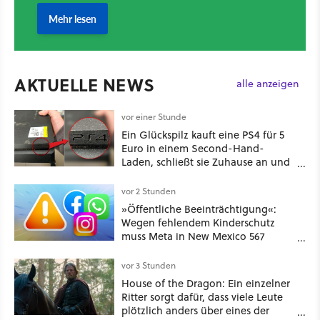
AKTUELLE NEWS
alle anzeigen
vor einer Stunde
Ein Glückspilz kauft eine PS4 für 5
Euro in einem Second-Hand-
Laden, schließt sie Zuhause an und
schon hat er seine erste
funktionierende PlayStation [Best of
vor 2 Stunden
GameStar]
»Öffentliche Beeinträchtigung«:
Wegen fehlendem Kinderschutz
muss Meta in New Mexico 567
Millionen US-Dollar zahlen
vor 3 Stunden
House of the Dragon: Ein einzelner
Ritter sorgt dafür, dass viele Leute
plötzlich anders über eines der