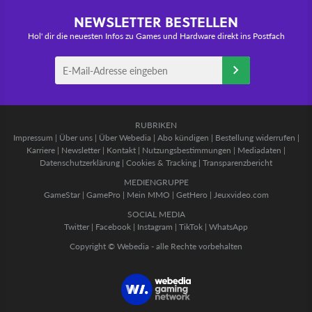
NEWSLETTER BESTELLEN
Hol' dir die neuesten Infos zu Games und Hardware direkt ins Postfach
RUBRIKEN
Impressum
|
Über uns
|
Über Webedia
|
Abo kündigen
|
Bestellung widerrufen
|
Karriere
|
Newsletter
|
Kontakt
|
Nutzungsbestimmungen
|
Mediadaten
|
Datenschutzerklärung
|
Cookies & Tracking
|
Transparenzbericht
MEDIENGRUPPE
GameStar
|
GamePro
|
Mein MMO
|
GetHero
|
Jeuxvideo.com
SOCIAL MEDIA
Twitter
|
Facebook
|
Instagram
|
TikTok
|
WhatsApp
Copyright © Webedia - alle Rechte vorbehalten