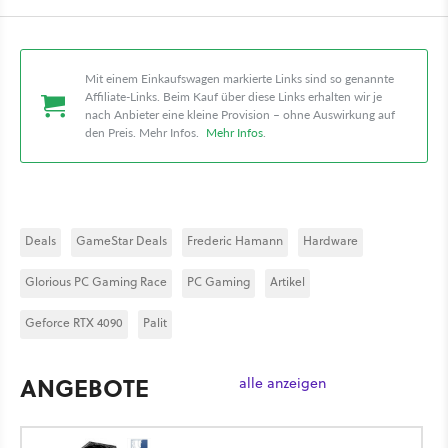
Mit einem Einkaufswagen markierte Links sind so genannte
Affiliate-Links. Beim Kauf über diese Links erhalten wir je
nach Anbieter eine kleine Provision – ohne Auswirkung auf
den Preis. Mehr Infos.
Mehr Infos
.
Deals
GameStar Deals
Frederic Hamann
Hardware
Glorious PC Gaming Race
PC Gaming
Artikel
Geforce RTX 4090
Palit
ANGEBOTE
alle anzeigen