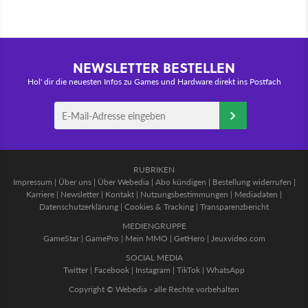
NEWSLETTER BESTELLEN
Hol' dir die neuesten Infos zu Games und Hardware direkt ins Postfach
RUBRIKEN
Impressum
|
Über uns
|
Über Webedia
|
Abo kündigen
|
Bestellung widerrufen
|
Karriere
|
Newsletter
|
Kontakt
|
Nutzungsbestimmungen
|
Mediadaten
|
Datenschutzerklärung
|
Cookies & Tracking
|
Transparenzbericht
MEDIENGRUPPE
GameStar
|
GamePro
|
Mein MMO
|
GetHero
|
Jeuxvideo.com
SOCIAL MEDIA
Twitter
|
Facebook
|
Instagram
|
TikTok
|
WhatsApp
Copyright © Webedia - alle Rechte vorbehalten