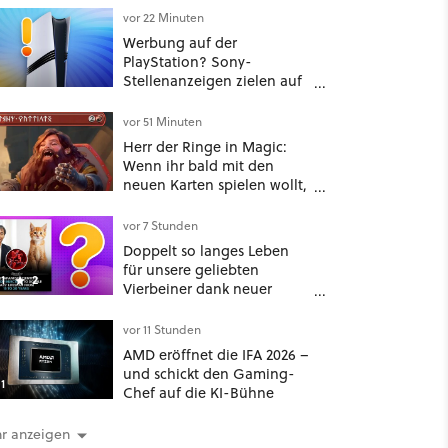
vor 22 Minuten
Werbung auf der
PlayStation? Sony-
Stellenanzeigen zielen auf
Autos, Banken und
Mobilfunk
vor 51 Minuten
Herr der Ringe in Magic:
Wenn ihr bald mit den
neuen Karten spielen wollt,
solltet ihr schon jetzt auf
Duolingo Zwergisch pauken
vor 7 Stunden
Doppelt so langes Leben
für unsere geliebten
1
2
Vierbeiner dank neuer
Behandlungsmethode aus
Japan: Der Blick auf über
vor 11 Stunden
1.200 Kommentare zeigt,
AMD eröffnet die IFA 2026 –
dass es nicht so einfach ist
und schickt den Gaming-
1
Chef auf die KI-Bühne
r anzeigen