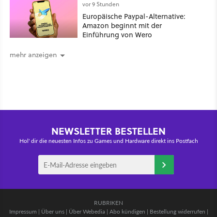
vor 9 Stunden
Europäische Paypal-Alternative:
Amazon beginnt mit der
Einführung von Wero
mehr anzeigen
NEWSLETTER BESTELLEN
Hol' dir die neuesten Infos zu Games und Hardware direkt ins Postfach
RUBRIKEN
Impressum
|
Über uns
|
Über Webedia
|
Abo kündigen
|
Bestellung widerrufen
|