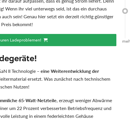
 ihr darauf aufpassen, dass es genug Strom liefert. Denn
ig! Wenn ihr viel unterwegs seid, ist das ein durchaus
auch sein! Genau hier setzt ein derzeit richtig günstiger
n Preis bekommt!
euren Ladeproblemen!
meh
adegeräte!
aN II Technologie –
eine Weiterentwicklung der
lbleitermaterial ersetzt. Was zunächst nach technischem
ischen Nutzen!
kömmliche 65-Watt-Netzteile
, erzeugt weniger Abwärme
t einer um 22 Prozent verbesserten Betriebsfrequenz und
e volle Leistung in einem federleichten Gehäuse