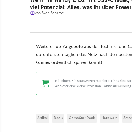
Wenn ihr Handy & Co. mit USB-C ladet, v
viel Potenzial: Alles, was ihr über Powe
von
Sven Scharpe
Weitere Top-Angebote aus der Technik- und 
durchforsten täglich das Netz nach den beste
Games ordentlich sparen könnt!
Mit einem Einkaufswagen markierte Links sind so g
Anbieter eine kleine Provision - ohne Auswirkung 
Artikel
Deals
GameStar Deals
Hardware
Smar