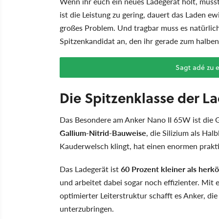
Wenn ihr euch ein neues Ladegerät holt, müsst
ist die Leistung zu gering, dauert das Laden ew
großes Problem. Und tragbar muss es natürlich 
Spitzenkandidat an, den ihr gerade zum halbe
Sagt adé zu 
Die Spitzenklasse der L
Das Besondere am Anker Nano II 65W ist die G
Gallium-Nitrid-Bauweise
, die Silizium als Ha
Kauderwelsch klingt, hat einen enormen prakt
Das Ladegerät ist
60 Prozent kleiner als her
und arbeitet dabei sogar noch effizienter. Mi
optimierter Leiterstruktur schafft es Anker, di
unterzubringen.