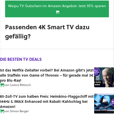
Waipu TV Gutschein im Amazon Angebot: Jetzt 33% sparen
Passenden 4K Smart TV dazu
gefällig?
DIE BESTEN TV DEALS
Ist das Netflix-Zeitalter vorbei? Bei Amazon gibt's jetzt
alle Staffeln von Game of Thrones – für gerade mal 3€
pro Blu-Ray!
von
Lorenz Rittirsch
85-Zoll-TV zum halben Preis: Heimkino-Flaggschiff mit
144Hz & IMAX Enhanced mit Rabatt-Kahlschlag bei
Amazon!
von
Simon Berger