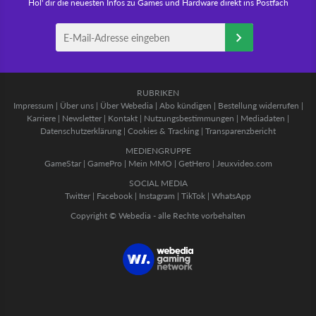
Hol' dir die neuesten Infos zu Games und Hardware direkt ins Postfach
RUBRIKEN
Impressum
|
Über uns
|
Über Webedia
|
Abo kündigen
|
Bestellung widerrufen
|
Karriere
|
Newsletter
|
Kontakt
|
Nutzungsbestimmungen
|
Mediadaten
|
Datenschutzerklärung
|
Cookies & Tracking
|
Transparenzbericht
MEDIENGRUPPE
GameStar
|
GamePro
|
Mein MMO
|
GetHero
|
Jeuxvideo.com
SOCIAL MEDIA
Twitter
|
Facebook
|
Instagram
|
TikTok
|
WhatsApp
Copyright © Webedia - alle Rechte vorbehalten