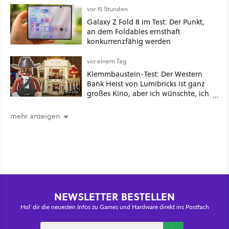
vor 15 Stunden
Galaxy Z Fold 8 im Test: Der Punkt,
an dem Foldables ernsthaft
konkurrenzfähig werden
vor einem Tag
Klemmbaustein-Test: Der Western
Bank Heist von Lumibricks ist ganz
großes Kino, aber ich wünschte, ich
hätte vorher nie von der Marke
gehört
mehr anzeigen
NEWSLETTER BESTELLEN
Hol' dir die neuesten Infos zu Games und Hardware direkt ins Postfach