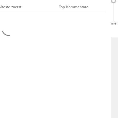
Älteste
zuerst
Top
Kommentare
meh