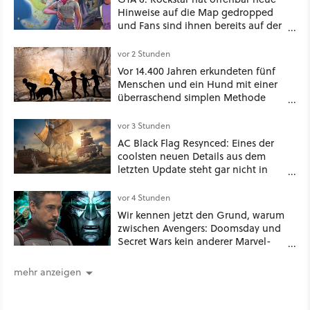
Hinweise auf die Map gedropped
und Fans sind ihnen bereits auf der
Schliche
vor 2 Stunden
Vor 14.400 Jahren erkundeten fünf
Menschen und ein Hund mit einer
überraschend simplen Methode
eine tiefe Höhle und hinterließen
Spuren für die Ewigkeit
vor 3 Stunden
AC Black Flag Resynced: Eines der
coolsten neuen Details aus dem
letzten Update steht gar nicht in
den Patch Notes
vor 4 Stunden
Wir kennen jetzt den Grund, warum
zwischen Avengers: Doomsday und
Secret Wars kein anderer Marvel-
Film erscheint
mehr anzeigen