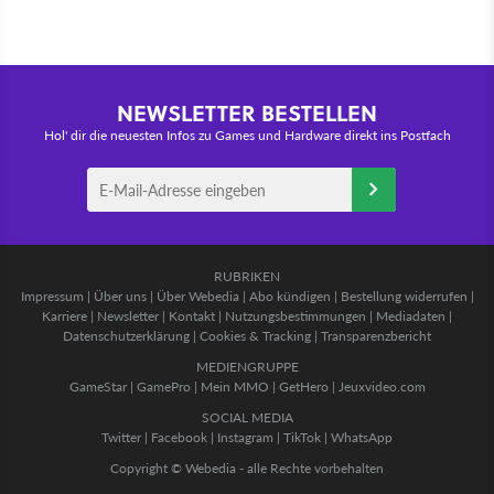
NEWSLETTER BESTELLEN
Hol' dir die neuesten Infos zu Games und Hardware direkt ins Postfach
RUBRIKEN
Impressum
|
Über uns
|
Über Webedia
|
Abo kündigen
|
Bestellung widerrufen
|
Karriere
|
Newsletter
|
Kontakt
|
Nutzungsbestimmungen
|
Mediadaten
|
Datenschutzerklärung
|
Cookies & Tracking
|
Transparenzbericht
MEDIENGRUPPE
GameStar
|
GamePro
|
Mein MMO
|
GetHero
|
Jeuxvideo.com
SOCIAL MEDIA
Twitter
|
Facebook
|
Instagram
|
TikTok
|
WhatsApp
Copyright © Webedia - alle Rechte vorbehalten