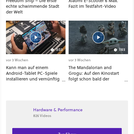
Freedom Ship – Die erste
Xiaomi E-Scooter 6 Max:
echte schwimmende Stadt
Fazit im Testfahrt-Video
der Welt
3:03
1:03
vor 3 Wochen
vor 3 Wochen
Kann man auf einem
The Mandalorian and
Android-Tablet PC-Spiele
Grogu: Auf den Kinostart
installieren und vernünftig
folgt schon bald der
spielen? Ich habe es mit 7
Streaming-Release - wann
verschiedenen Titeln
ihr den Star-Wars-Film
ausprobiert
zuhause schauen könnt
Hardware & Performance
826 Videos