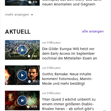
8:11
neuen Anomalien und Gegnern
mehr anzeigen
AKTUELL
alle anzeigen
vor 9 Minuten
Die Gilde: Europa 1410 heizt vor
dem Early Access im September
1:40
nochmal die Mittelalter-Essen an
vor 9 Minuten
Gothic Remake: Neue Inhalte
kommen! Fotomodus, Marvin-
3:13
Mode und mehr bestätigt
vor 9 Minuten
Titan Quest 2 wächst unbeirrt zu
einem immer größeren Diablo-
4:09
Rivalen heran - ab sofort gibt's