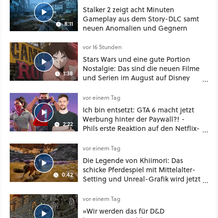
Stalker 2 zeigt acht Minuten
Gameplay aus dem Story-DLC samt
8:11
neuen Anomalien und Gegnern
vor 16 Stunden
Stars Wars und eine gute Portion
Nostalgie: Das sind die neuen Filme
1:38
und Serien im August auf Disney
Plus
vor einem Tag
Ich bin entsetzt: GTA 6 macht jetzt
Werbung hinter der Paywall?! -
2:22
Phils erste Reaktion auf den Netflix-
Deal
vor einem Tag
Die Legende von Khiimori: Das
schicke Pferdespiel mit Mittelalter-
0:42
Setting und Unreal-Grafik wird jetzt
noch größer und gefährlicher
vor einem Tag
»Wir werden das für D&D