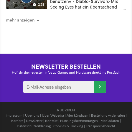
benutzen« - Diablo-Survivors-Mix
2:52
Seeing Eyes hat ein überraschend
nützliches Map-Tool
mehr anzeigen
NEWSLETTER BESTELLEN
Hol' dir die neuesten Infos zu Games und Hardware direkt ins Postfach
RUBRIKEN
Impressum
|
Über uns
|
Über Webedia
|
Abo kündigen
|
Bestellung widerrufen
|
Karriere
|
Newsletter
|
Kontakt
|
Nutzungsbestimmungen
|
Mediadaten
|
Datenschutzerklärung
|
Cookies & Tracking
|
Transparenzbericht