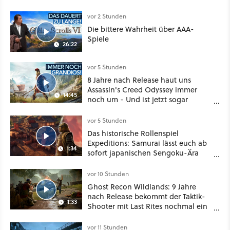
sogar eine richtige Beschwörer-
Klasse
vor 2 Stunden
Die bittere Wahrheit über AAA-
Spiele
26:22
vor 5 Stunden
8 Jahre nach Release haut uns
Assassin's Creed Odyssey immer
14:45
noch um - Und ist jetzt sogar
besser!
vor 5 Stunden
Das historische Rollenspiel
Expeditions: Samurai lässt euch ab
1:34
sofort japanischen Sengoku-Ära
aufmischen - wahlweise mit Gewalt
oder Diplomatie
vor 10 Stunden
Ghost Recon Wildlands: 9 Jahre
nach Release bekommt der Taktik-
1:33
Shooter mit Last Rites nochmal ein
dickes Update
vor 11 Stunden