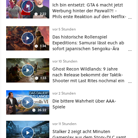
Ich bin entsetzt: GTA 6 macht jetzt
Werbung hinter der Paywall?! -
2:22
Phils erste Reaktion auf den Netflix-
Deal
vor 5 Stunden
Das historische Rollenspiel
Expeditions: Samurai lässt euch ab
1:34
sofort japanischen Sengoku-Ära
aufmischen - wahlweise mit Gewalt
oder Diplomatie
vor 10 Stunden
Ghost Recon Wildlands: 9 Jahre
nach Release bekommt der Taktik-
1:33
Shooter mit Last Rites nochmal ein
dickes Update
vor 2 Stunden
Die bittere Wahrheit über AAA-
Spiele
26:22
vor 11 Stunden
Stalker 2 zeigt acht Minuten
Gameplay aus dem Story-DLC samt