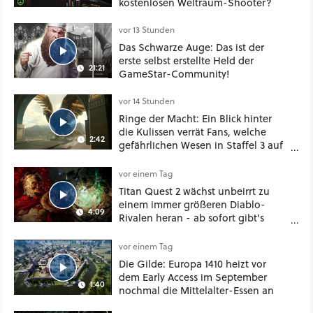
kostenlosen Weltraum-Shooter?
vor 13 Stunden
Das Schwarze Auge: Das ist der
erste selbst erstellte Held der
21:21
GameStar-Community!
vor 14 Stunden
Ringe der Macht: Ein Blick hinter
die Kulissen verrät Fans, welche
2:42
gefährlichen Wesen in Staffel 3 auf
sie warten
vor einem Tag
Titan Quest 2 wächst unbeirrt zu
einem immer größeren Diablo-
4:09
Rivalen heran - ab sofort gibt's
sogar eine richtige Beschwörer-
Klasse
vor einem Tag
Die Gilde: Europa 1410 heizt vor
dem Early Access im September
1:40
nochmal die Mittelalter-Essen an