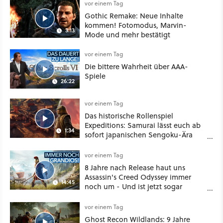
vor einem Tag
Gothic Remake: Neue Inhalte
kommen! Fotomodus, Marvin-
3:13
Mode und mehr bestätigt
vor einem Tag
Die bittere Wahrheit über AAA-
Spiele
26:22
vor einem Tag
Das historische Rollenspiel
Expeditions: Samurai lässt euch ab
1:34
sofort japanischen Sengoku-Ära
aufmischen - wahlweise mit Gewalt
oder Diplomatie
vor einem Tag
8 Jahre nach Release haut uns
Assassin's Creed Odyssey immer
14:45
noch um - Und ist jetzt sogar
besser!
vor einem Tag
Ghost Recon Wildlands: 9 Jahre