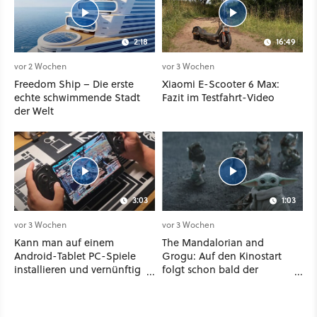
2:18
16:49
vor 2 Wochen
vor 3 Wochen
Freedom Ship – Die erste
Xiaomi E-Scooter 6 Max:
echte schwimmende Stadt
Fazit im Testfahrt-Video
der Welt
3:03
1:03
vor 3 Wochen
vor 3 Wochen
Kann man auf einem
The Mandalorian and
Android-Tablet PC-Spiele
Grogu: Auf den Kinostart
installieren und vernünftig
folgt schon bald der
spielen? Ich habe es mit 7
Streaming-Release - wann
verschiedenen Titeln
ihr den Star-Wars-Film
ausprobiert
zuhause schauen könnt