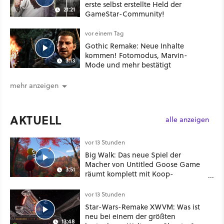
erste selbst erstellte Held der
21:21
GameStar-Community!
vor einem Tag
Gothic Remake: Neue Inhalte
kommen! Fotomodus, Marvin-
3:13
Mode und mehr bestätigt
mehr anzeigen
AKTUELL
alle anzeigen
vor 13 Stunden
Big Walk: Das neue Spiel der
Macher von Untitled Goose Game
3:51
räumt komplett mit Koop-
Konventionen auf
vor 13 Stunden
Star-Wars-Remake XWVM: Was ist
neu bei einem der größten
13:48