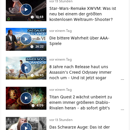
vor 13 Stunden
Star-Wars-Remake XWVM: Was ist
neu bei einem der größten
13:48
kostenlosen Weltraum-Shooter?
vor einem Tag
Die bittere Wahrheit über AAA-
Spiele
26:22
vor einem Tag
8 Jahre nach Release haut uns
Assassin's Creed Odyssey immer
14:45
noch um - Und ist jetzt sogar
besser!
vor einem Tag
Titan Quest 2 wächst unbeirrt zu
einem immer größeren Diablo-
4:09
Rivalen heran - ab sofort gibt's
sogar eine richtige Beschwörer-
Klasse
vor 13 Stunden
Das Schwarze Auge: Das ist der