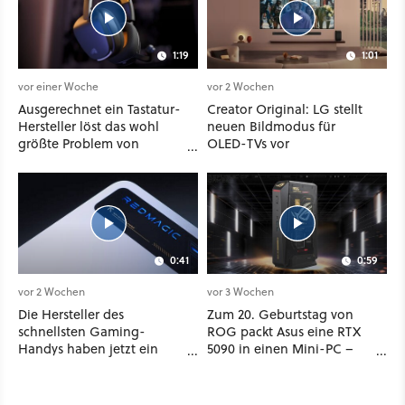
1:19
1:01
vor einer Woche
vor 2 Wochen
Ausgerechnet ein Tastatur-
Creator Original: LG stellt
Hersteller löst das wohl
neuen Bildmodus für
größte Problem von
OLED-TVs vor
Wireless-Headsets – und
das auf die simpelste Art
und Weise
0:41
0:59
vor 2 Wochen
vor 3 Wochen
Die Hersteller des
Zum 20. Geburtstag von
schnellsten Gaming-
ROG packt Asus eine RTX
Handys haben jetzt ein
5090 in einen Mini-PC –
neues Tablet mit
der allerdings nicht nach
Flüssigkühlung vorgestellt
Deutschland kommt