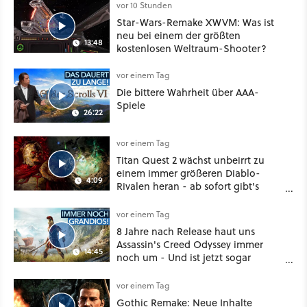
vor 10 Stunden
Star-Wars-Remake XWVM: Was ist
neu bei einem der größten
13:48
kostenlosen Weltraum-Shooter?
vor einem Tag
Die bittere Wahrheit über AAA-
Spiele
26:22
vor einem Tag
Titan Quest 2 wächst unbeirrt zu
einem immer größeren Diablo-
4:09
Rivalen heran - ab sofort gibt's
sogar eine richtige Beschwörer-
Klasse
vor einem Tag
8 Jahre nach Release haut uns
Assassin's Creed Odyssey immer
14:45
noch um - Und ist jetzt sogar
besser!
vor einem Tag
Gothic Remake: Neue Inhalte