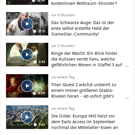
13:48
kostenlosen Weltraum-Shooter?
vor 11 Stunden
Das Schwarze Auge: Das ist der
erste selbst erstellte Held der
21:21
GameStar-Community!
vor 11 Stunden
Ringe der Macht: Ein Blick hinter
die Kulissen verrät Fans, welche
2:42
gefährlichen Wesen in Staffel 3 auf
sie warten
vor einem Tag
Titan Quest 2 wächst unbeirrt zu
einem immer größeren Diablo-
4:09
Rivalen heran - ab sofort gibt's
sogar eine richtige Beschwörer-
Klasse
vor einem Tag
Die Gilde: Europa 1410 heizt vor
dem Early Access im September
1:40
nochmal die Mittelalter-Essen an