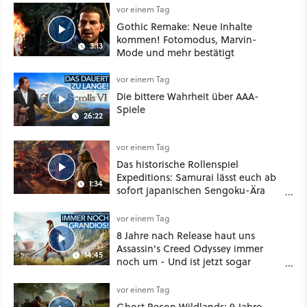
vor einem Tag
Gothic Remake: Neue Inhalte
kommen! Fotomodus, Marvin-
3:13
Mode und mehr bestätigt
vor einem Tag
Die bittere Wahrheit über AAA-
Spiele
26:22
vor einem Tag
Das historische Rollenspiel
Expeditions: Samurai lässt euch ab
1:34
sofort japanischen Sengoku-Ära
aufmischen - wahlweise mit Gewalt
oder Diplomatie
vor einem Tag
8 Jahre nach Release haut uns
Assassin's Creed Odyssey immer
14:45
noch um - Und ist jetzt sogar
besser!
vor einem Tag
Ghost Recon Wildlands: 9 Jahre