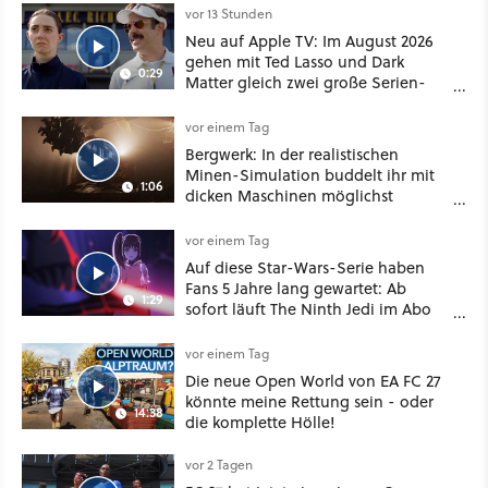
vor 13 Stunden
Neu auf Apple TV: Im August 2026
gehen mit Ted Lasso und Dark
0:29
Matter gleich zwei große Serien-
Highlights weiter
vor einem Tag
Bergwerk: In der realistischen
Minen-Simulation buddelt ihr mit
1:06
dicken Maschinen möglichst
vorsichtig Kohle aus
vor einem Tag
Auf diese Star-Wars-Serie haben
Fans 5 Jahre lang gewartet: Ab
1:29
sofort läuft The Ninth Jedi im Abo
bei Disney Plus
vor einem Tag
Die neue Open World von EA FC 27
könnte meine Rettung sein - oder
14:38
die komplette Hölle!
vor 2 Tagen