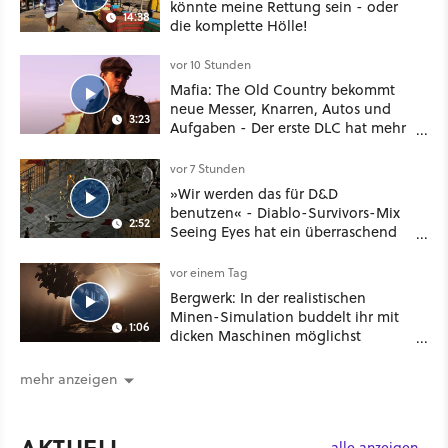
könnte meine Rettung sein - oder
14:38
die komplette Hölle!
vor 10 Stunden
Mafia: The Old Country bekommt
neue Messer, Knarren, Autos und
3:23
Aufgaben - Der erste DLC hat mehr
dabei als nur Story
vor 7 Stunden
»Wir werden das für D&D
benutzen« - Diablo-Survivors-Mix
2:52
Seeing Eyes hat ein überraschend
nützliches Map-Tool
vor einem Tag
Bergwerk: In der realistischen
Minen-Simulation buddelt ihr mit
1:06
dicken Maschinen möglichst
vorsichtig Kohle aus
mehr anzeigen
AKTUELL
alle anzeigen