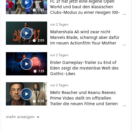
FC 27 hat jetzt eine eigene Open
World und baut den klassischen
5:38
Clubs-Modus zu einer riesigen 100-
Spieler-Sandbox aus
vor 2 Tagen
Mahershala Ali wird zwar nicht
Marvels Blade, schwingt aber dafür
2:05
im neuen Actionfilm Your Mother
Your Mother Your Mother das
Schwert
vor 2 Tagen
Erster Gameplay-Trailer zu End of
Eden zeigt die mysteriöse Welt des
1:25
Gothic-Likes
vor 2 Tagen
Mehr Reacher und Keanu Reeves:
Prime Video stellt im offiziellen
4:35
Trailer die neuen Filme und Serien
für August 2026 vor
mehr anzeigen