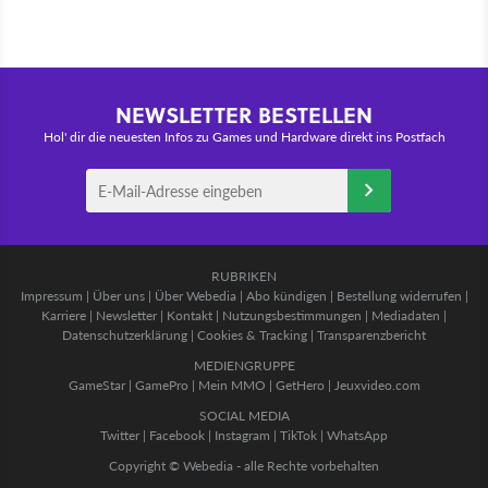
NEWSLETTER BESTELLEN
Hol' dir die neuesten Infos zu Games und Hardware direkt ins Postfach
RUBRIKEN
Impressum
|
Über uns
|
Über Webedia
|
Abo kündigen
|
Bestellung widerrufen
|
Karriere
|
Newsletter
|
Kontakt
|
Nutzungsbestimmungen
|
Mediadaten
|
Datenschutzerklärung
|
Cookies & Tracking
|
Transparenzbericht
MEDIENGRUPPE
GameStar
|
GamePro
|
Mein MMO
|
GetHero
|
Jeuxvideo.com
SOCIAL MEDIA
Twitter
|
Facebook
|
Instagram
|
TikTok
|
WhatsApp
Copyright © Webedia - alle Rechte vorbehalten