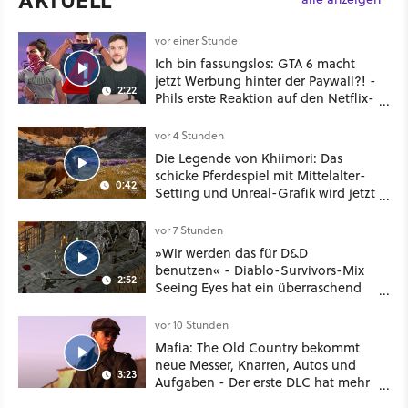
vor einer Stunde
Ich bin fassungslos: GTA 6 macht
jetzt Werbung hinter der Paywall?! -
2:22
Phils erste Reaktion auf den Netflix-
Deal
vor 4 Stunden
Die Legende von Khiimori: Das
schicke Pferdespiel mit Mittelalter-
0:42
Setting und Unreal-Grafik wird jetzt
noch größer und gefährlicher
vor 7 Stunden
»Wir werden das für D&D
benutzen« - Diablo-Survivors-Mix
2:52
Seeing Eyes hat ein überraschend
nützliches Map-Tool
vor 10 Stunden
Mafia: The Old Country bekommt
neue Messer, Knarren, Autos und
3:23
Aufgaben - Der erste DLC hat mehr
dabei als nur Story