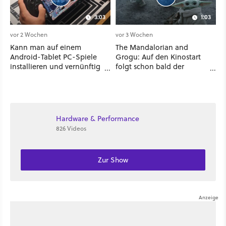
3:03
1:03
vor 2 Wochen
vor 3 Wochen
Kann man auf einem
The Mandalorian and
Android-Tablet PC-Spiele
Grogu: Auf den Kinostart
installieren und vernünftig
folgt schon bald der
spielen? Ich habe es mit 7
Streaming-Release - wann
verschiedenen Titeln
ihr den Star-Wars-Film
ausprobiert
zuhause schauen könnt
Hardware & Performance
826 Videos
Zur Show