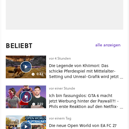
BELIEBT
alle anzeigen
vor 4 Stunden
Die Legende von Khiimori: Das
schicke Pferdespiel mit Mittelalter-
0:42
Setting und Unreal-Grafik wird jetzt
noch größer und gefährlicher
vor einer Stunde
Ich bin fassungslos: GTA 6 macht
jetzt Werbung hinter der Paywall?! -
2:22
Phils erste Reaktion auf den Netflix-
Deal
vor einem Tag
Die neue Open World von EA FC 27