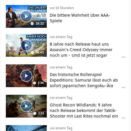
vor 22 Stunden
Die bittere Wahrheit über AAA-
Spiele
26:22
vor einem Tag
8 Jahre nach Release haut uns
Assassin's Creed Odyssey immer
14:45
noch um - Und ist jetzt sogar
besser!
vor einem Tag
Das historische Rollenspiel
Expeditions: Samurai lässt euch ab
1:34
sofort japanischen Sengoku-Ära
aufmischen - wahlweise mit Gewalt
oder Diplomatie
vor einem Tag
Ghost Recon Wildlands: 9 Jahre
nach Release bekommt der Taktik-
1:33
Shooter mit Last Rites nochmal ein
dickes Update
vor einem Tag