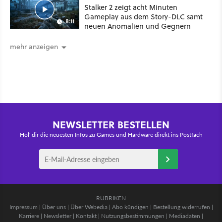
Stalker 2 zeigt acht Minuten
Gameplay aus dem Story-DLC samt
8:11
neuen Anomalien und Gegnern
mehr anzeigen
NEWSLETTER BESTELLEN
Hol' dir die neuesten Infos zu Games und Hardware direkt ins Postfach
RUBRIKEN
Impressum
|
Über uns
|
Über Webedia
|
Abo kündigen
|
Bestellung widerrufen
|
Karriere
|
Newsletter
|
Kontakt
|
Nutzungsbestimmungen
|
Mediadaten
|