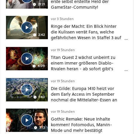
erste selbst erstellte Held der
21:21
GameStar-Community!
vor 3 Stunden
Ringe der Macht: Ein Blick hinter
die Kulissen verrät Fans, welche
2:42
gefährlichen Wesen in Staffel 3 auf
sie warten
vor 19 Stunden
Titan Quest 2 wächst unbeirrt zu
einem immer größeren Diablo-
4:09
Rivalen heran - ab sofort gibt's
sogar eine richtige Beschwörer-
Klasse
vor 19 Stunden
Die Gilde: Europa 1410 heizt vor
dem Early Access im September
1:40
nochmal die Mittelalter-Essen an
vor 19 Stunden
Gothic Remake: Neue Inhalte
kommen! Fotomodus, Marvin-
3:13
Mode und mehr bestätigt