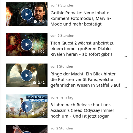
vor 19 Stunden
Gothic Remake: Neue Inhalte
kommen! Fotomodus, Marvin-
3:13
Mode und mehr bestätigt
vor 19 Stunden
Titan Quest 2 wächst unbeirrt zu
einem immer größeren Diablo-
4:09
Rivalen heran - ab sofort gibt's
sogar eine richtige Beschwörer-
Klasse
vor 3 Stunden
Ringe der Macht: Ein Blick hinter
die Kulissen verrät Fans, welche
2:42
gefährlichen Wesen in Staffel 3 auf
sie warten
vor einem Tag
8 Jahre nach Release haut uns
Assassin's Creed Odyssey immer
14:45
noch um - Und ist jetzt sogar
besser!
vor 2 Stunden