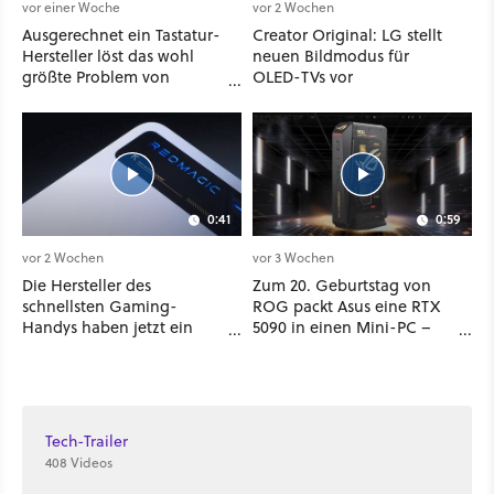
vor einer Woche
vor 2 Wochen
Ausgerechnet ein Tastatur-
Creator Original: LG stellt
Hersteller löst das wohl
neuen Bildmodus für
größte Problem von
OLED-TVs vor
Wireless-Headsets – und
das auf die simpelste Art
und Weise
0:41
0:59
vor 2 Wochen
vor 3 Wochen
Die Hersteller des
Zum 20. Geburtstag von
schnellsten Gaming-
ROG packt Asus eine RTX
Handys haben jetzt ein
5090 in einen Mini-PC –
neues Tablet mit
der allerdings nicht nach
Flüssigkühlung vorgestellt
Deutschland kommt
Tech-Trailer
408 Videos