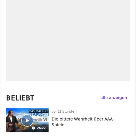
BELIEBT
alle anzeigen
vor 22 Stunden
Die bittere Wahrheit über AAA-
Spiele
26:22