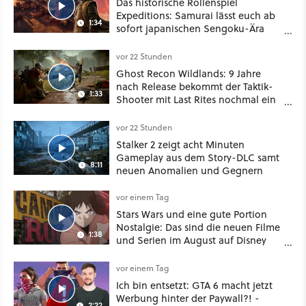
Das historische Rollenspiel
Expeditions: Samurai lässt euch ab
1:34
sofort japanischen Sengoku-Ära
aufmischen - wahlweise mit Gewalt
oder Diplomatie
vor 22 Stunden
Ghost Recon Wildlands: 9 Jahre
nach Release bekommt der Taktik-
1:33
Shooter mit Last Rites nochmal ein
dickes Update
vor 22 Stunden
Stalker 2 zeigt acht Minuten
Gameplay aus dem Story-DLC samt
8:11
neuen Anomalien und Gegnern
vor einem Tag
Stars Wars und eine gute Portion
Nostalgie: Das sind die neuen Filme
1:38
und Serien im August auf Disney
Plus
vor einem Tag
Ich bin entsetzt: GTA 6 macht jetzt
Werbung hinter der Paywall?! -
2:22