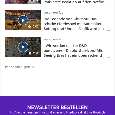
Phils erste Reaktion auf den Netflix-
Deal
vor einem Tag
Die Legende von Khiimori: Das
schicke Pferdespiel mit Mittelalter-
0:42
Setting und Unreal-Grafik wird jetzt
noch größer und gefährlicher
vor einem Tag
»Wir werden das für D&D
benutzen« - Diablo-Survivors-Mix
2:52
Seeing Eyes hat ein überraschend
nützliches Map-Tool
mehr anzeigen
NEWSLETTER BESTELLEN
Hol' dir die neuesten Infos zu Games und Hardware direkt ins Postfach