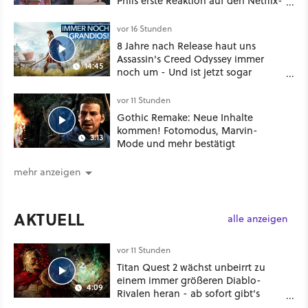
Phils erste Reaktion auf den Netflix-
Deal
vor 16 Stunden
8 Jahre nach Release haut uns
Assassin's Creed Odyssey immer
14:45
noch um - Und ist jetzt sogar
besser!
vor 11 Stunden
Gothic Remake: Neue Inhalte
kommen! Fotomodus, Marvin-
3:13
Mode und mehr bestätigt
mehr anzeigen
AKTUELL
alle anzeigen
vor 11 Stunden
Titan Quest 2 wächst unbeirrt zu
einem immer größeren Diablo-
4:09
Rivalen heran - ab sofort gibt's
sogar eine richtige Beschwörer-