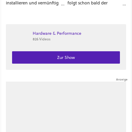
installieren und vernünftig
folgt schon bald der
spielen? Ich habe es mit 7
Streaming-Release - wann
verschiedenen Titeln
ihr den Star-Wars-Film
ausprobiert
zuhause schauen könnt
Hardware & Performance
826 Videos
Zur Show