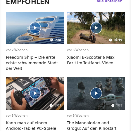
EMPFOHLEN
alle anzeigen
2:18
16:49
vor 2 Wochen
vor 3 Wochen
Freedom Ship – Die erste
Xiaomi E-Scooter 6 Max:
echte schwimmende Stadt
Fazit im Testfahrt-Video
der Welt
3:03
1:03
vor 3 Wochen
vor 3 Wochen
Kann man auf einem
The Mandalorian and
Android-Tablet PC-Spiele
Grogu: Auf den Kinostart