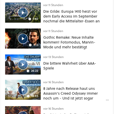
Klasse
vor 11 Stunden
Die Gilde: Europa 1410 heizt vor
dem Early Access im September
1:40
nochmal die Mittelalter-Essen an
vor 11 Stunden
Gothic Remake: Neue Inhalte
kommen! Fotomodus, Marvin-
3:13
Mode und mehr bestätigt
vor 13 Stunden
Die bittere Wahrheit über AAA-
Spiele
26:22
vor 16 Stunden
8 Jahre nach Release haut uns
Assassin's Creed Odyssey immer
14:45
noch um - Und ist jetzt sogar
besser!
vor 16 Stunden