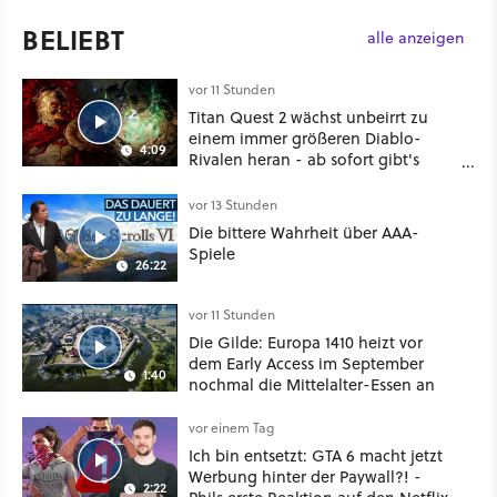
BELIEBT
alle anzeigen
vor 11 Stunden
Titan Quest 2 wächst unbeirrt zu
einem immer größeren Diablo-
4:09
Rivalen heran - ab sofort gibt's
sogar eine richtige Beschwörer-
Klasse
vor 13 Stunden
Die bittere Wahrheit über AAA-
Spiele
26:22
vor 11 Stunden
Die Gilde: Europa 1410 heizt vor
dem Early Access im September
1:40
nochmal die Mittelalter-Essen an
vor einem Tag
Ich bin entsetzt: GTA 6 macht jetzt
Werbung hinter der Paywall?! -
2:22