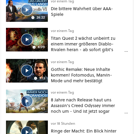
vor einem Tag
Die bittere Wahrheit über AAA-
Spiele
26:22
vor einem Tag
Titan Quest 2 wächst unbeirrt zu
einem immer größeren Diablo-
4:09
Rivalen heran - ab sofort gibt's
sogar eine richtige Beschwörer-
Klasse
vor einem Tag
Gothic Remake: Neue Inhalte
kommen! Fotomodus, Marvin-
3:13
Mode und mehr bestätigt
vor einem Tag
8 Jahre nach Release haut uns
Assassin's Creed Odyssey immer
14:45
noch um - Und ist jetzt sogar
besser!
vor 18 Stunden
Ringe der Macht: Ein Blick hinter