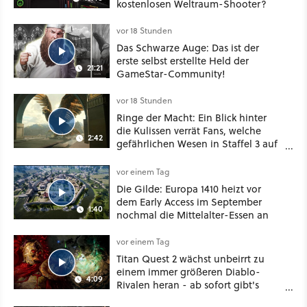
kostenlosen Weltraum-Shooter?
vor 18 Stunden
Das Schwarze Auge: Das ist der
erste selbst erstellte Held der
21:21
GameStar-Community!
vor 18 Stunden
Ringe der Macht: Ein Blick hinter
die Kulissen verrät Fans, welche
2:42
gefährlichen Wesen in Staffel 3 auf
sie warten
vor einem Tag
Die Gilde: Europa 1410 heizt vor
dem Early Access im September
1:40
nochmal die Mittelalter-Essen an
vor einem Tag
Titan Quest 2 wächst unbeirrt zu
einem immer größeren Diablo-
4:09
Rivalen heran - ab sofort gibt's
sogar eine richtige Beschwörer-