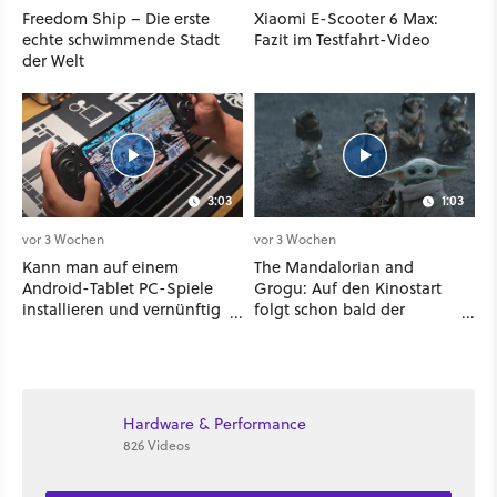
Freedom Ship – Die erste
Xiaomi E-Scooter 6 Max:
echte schwimmende Stadt
Fazit im Testfahrt-Video
der Welt
3:03
1:03
vor 3 Wochen
vor 3 Wochen
Kann man auf einem
The Mandalorian and
Android-Tablet PC-Spiele
Grogu: Auf den Kinostart
installieren und vernünftig
folgt schon bald der
spielen? Ich habe es mit 7
Streaming-Release - wann
verschiedenen Titeln
ihr den Star-Wars-Film
ausprobiert
zuhause schauen könnt
Hardware & Performance
826 Videos