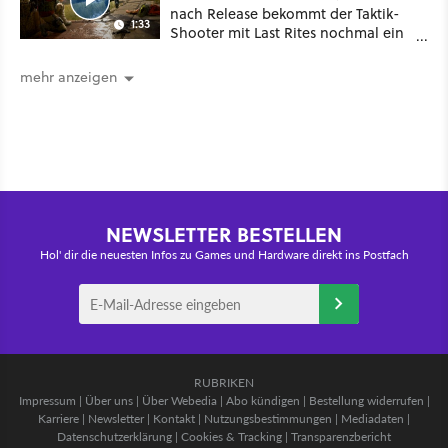
nach Release bekommt der Taktik-
1:33
Shooter mit Last Rites nochmal ein
dickes Update
mehr anzeigen
NEWSLETTER BESTELLEN
Hol' dir die neuesten Infos zu Games und Hardware direkt ins Postfach
RUBRIKEN
Impressum
|
Über uns
|
Über Webedia
|
Abo kündigen
|
Bestellung widerrufen
|
Karriere
|
Newsletter
|
Kontakt
|
Nutzungsbestimmungen
|
Mediadaten
|
Datenschutzerklärung
|
Cookies & Tracking
|
Transparenzbericht