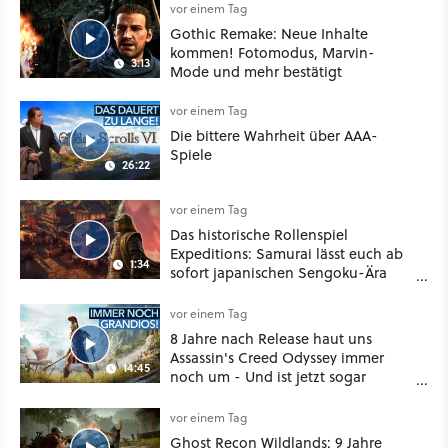
Klasse
vor einem Tag
Gothic Remake: Neue Inhalte
kommen! Fotomodus, Marvin-
3:13
Mode und mehr bestätigt
vor einem Tag
Die bittere Wahrheit über AAA-
Spiele
26:22
vor einem Tag
Das historische Rollenspiel
Expeditions: Samurai lässt euch ab
1:34
sofort japanischen Sengoku-Ära
aufmischen - wahlweise mit Gewalt
oder Diplomatie
vor einem Tag
8 Jahre nach Release haut uns
Assassin's Creed Odyssey immer
14:45
noch um - Und ist jetzt sogar
besser!
vor einem Tag
Ghost Recon Wildlands: 9 Jahre