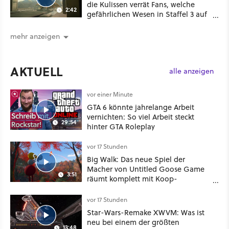
die Kulissen verrät Fans, welche
2:42
gefährlichen Wesen in Staffel 3 auf
sie warten
mehr anzeigen
AKTUELL
alle anzeigen
vor einer Minute
GTA 6 könnte jahrelange Arbeit
vernichten: So viel Arbeit steckt
29:54
hinter GTA Roleplay
vor 17 Stunden
Big Walk: Das neue Spiel der
Macher von Untitled Goose Game
3:51
räumt komplett mit Koop-
Konventionen auf
vor 17 Stunden
Star-Wars-Remake XWVM: Was ist
neu bei einem der größten
13:48