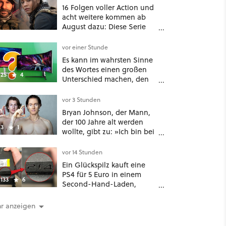
16 Folgen voller Action und
acht weitere kommen ab
August dazu: Diese Serie
macht Lust auf den
kommenden Call-of-Duty-
vor einer Stunde
Film
Es kann im wahrsten Sinne
des Wortes einen großen
25
4
Unterschied machen, den
man nicht unterschätzen
sollte: Mit welchem
vor 3 Stunden
Seitenverhältnis seid ihr
Bryan Johnson, der Mann,
unterwegs?
der 100 Jahre alt werden
3
1
wollte, gibt zu: »Ich bin bei
meiner Suche nach
Langlebigkeit zu weit
vor 14 Stunden
gegangen«
Ein Glückspilz kauft eine
PS4 für 5 Euro in einem
133
6
Second-Hand-Laden,
schließt sie Zuhause an und
schon hat er seine erste
r anzeigen
funktionierende PlayStation
[Best of GameStar]