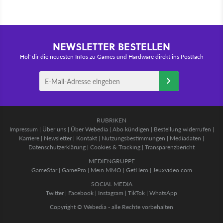
NEWSLETTER BESTELLEN
Hol' dir die neuesten Infos zu Games und Hardware direkt ins Postfach
RUBRIKEN
Impressum
|
Über uns
|
Über Webedia
|
Abo kündigen
|
Bestellung widerrufen
|
Karriere
|
Newsletter
|
Kontakt
|
Nutzungsbestimmungen
|
Mediadaten
|
Datenschutzerklärung
|
Cookies & Tracking
|
Transparenzbericht
MEDIENGRUPPE
GameStar
|
GamePro
|
Mein MMO
|
GetHero
|
Jeuxvideo.com
SOCIAL MEDIA
Twitter
|
Facebook
|
Instagram
|
TikTok
|
WhatsApp
Copyright © Webedia - alle Rechte vorbehalten