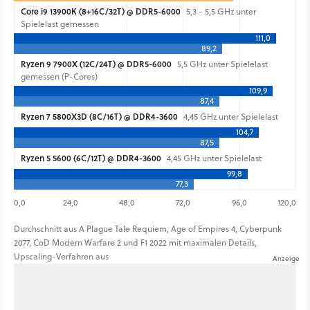
Core i9 13900K (8+16C/32T) @ DDR5-6000
5,3 - 5,5 GHz unter
Spielelast gemessen
111,0
89,2
Ryzen 9 7900X (12C/24T) @ DDR5-6000
5,5 GHz unter Spielelast
gemessen (P-Cores)
109,9
87,4
Ryzen 7 5800X3D (8C/16T) @ DDR4-3600
4,45 GHz unter Spielelast
104,7
87,5
Ryzen 5 5600 (6C/12T) @ DDR4-3600
4,45 GHz unter Spielelast
99,8
77,3
0,0
24,0
48,0
72,0
96,0
120,0
Durchschnitt aus A Plague Tale Requiem, Age of Empires 4, Cyberpunk
2077, CoD Modern Warfare 2 und F1 2022 mit maximalen Details,
Upscaling-Verfahren aus