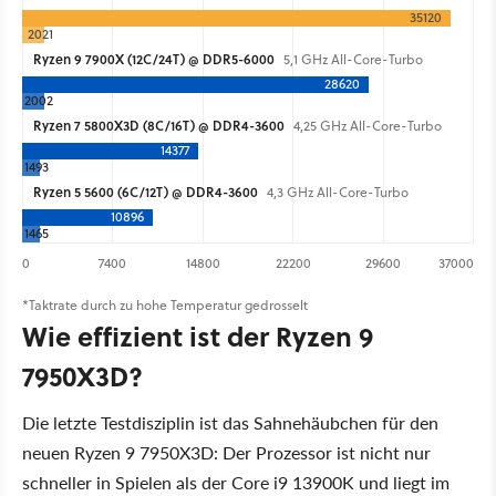
35120
2021
Ryzen 9 7900X (12C/24T) @ DDR5-6000
5,1 GHz All-Core-Turbo
28620
2002
Ryzen 7 5800X3D (8C/16T) @ DDR4-3600
4,25 GHz All-Core-Turbo
14377
1493
Ryzen 5 5600 (6C/12T) @ DDR4-3600
4,3 GHz All-Core-Turbo
10896
1465
0
7400
14800
22200
29600
37000
*Taktrate durch zu hohe Temperatur gedrosselt
Wie effizient ist der Ryzen 9
7950X3D?
Die letzte Testdisziplin ist das Sahnehäubchen für den
neuen Ryzen 9 7950X3D: Der Prozessor ist nicht nur
schneller in Spielen als der Core i9 13900K und liegt im