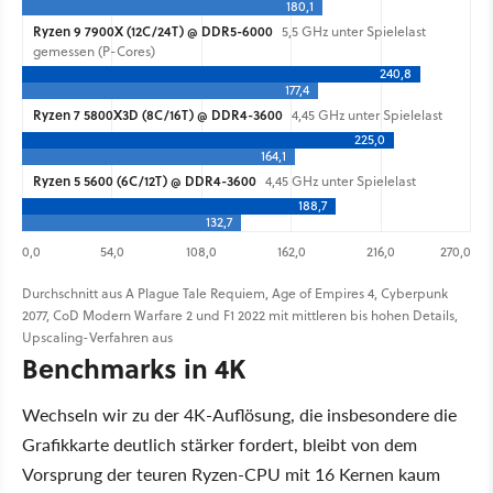
180,1
Ryzen 9 7900X (12C/24T) @ DDR5-6000
5,5 GHz unter Spielelast
gemessen (P-Cores)
240,8
177,4
Ryzen 7 5800X3D (8C/16T) @ DDR4-3600
4,45 GHz unter Spielelast
225,0
164,1
Ryzen 5 5600 (6C/12T) @ DDR4-3600
4,45 GHz unter Spielelast
188,7
132,7
0,0
54,0
108,0
162,0
216,0
270,0
Durchschnitt aus A Plague Tale Requiem, Age of Empires 4, Cyberpunk
2077, CoD Modern Warfare 2 und F1 2022 mit mittleren bis hohen Details,
Upscaling-Verfahren aus
Benchmarks in 4K
Wechseln wir zu der 4K-Auflösung, die insbesondere die
Grafikkarte deutlich stärker fordert, bleibt von dem
Vorsprung der teuren Ryzen-CPU mit 16 Kernen kaum