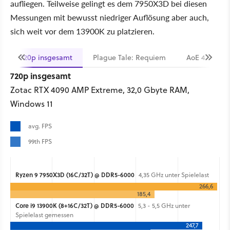
aufliegen. Teilweise gelingt es dem 7950X3D bei diesen
Messungen mit bewusst niedriger Auflösung aber auch,
sich weit vor dem 13900K zu platzieren.
720p insgesamt
Plague Tale: Requiem
AoE 4
C
720p insgesamt
Zotac RTX 4090 AMP Extreme, 32,0 Gbyte RAM,
Windows 11
avg. FPS
99th FPS
Ryzen 9 7950X3D (16C/32T) @ DDR5-6000
4,35 GHz unter Spielelast
266,6
185,4
Core i9 13900K (8+16C/32T) @ DDR5-6000
5,3 - 5,5 GHz unter
Spielelast gemessen
247,7