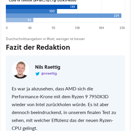
Core i9 13900K (8+16C/32T) @ DDR5-6000
139
100
224
53
0
46
92
138
184
230
Durchschnittsangaben in Watt, weniger ist besser
Fazit der Redaktion
Nils Raettig
@nraettig
Es war ja abzusehen, dass AMD sich die
Performance-Krone mit dem Ryzen 9 7950X3D
wieder von Intel zurückholen würde. Es ist aber
dennoch beeindruckend, in unserem finalen Test zu
sehen, mit welcher Effizienz das der neuen Ryzen-
CPU gelingt.