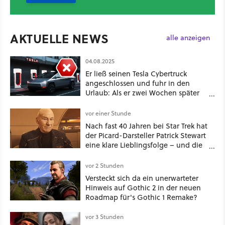
AKTUELLE NEWS
alle anzeigen
04.08.2025
Er ließ seinen Tesla Cybertruck
angeschlossen und fuhr in den
Urlaub: Als er zwei Wochen später
zurückkam, sprang der Truck nicht
mehr an
vor einer Stunde
Nach fast 40 Jahren bei Star Trek hat
der Picard-Darsteller Patrick Stewart
eine klare Lieblingsfolge – und die
ist Familiensache
vor 2 Stunden
Versteckt sich da ein unerwarteter
Hinweis auf Gothic 2 in der neuen
Roadmap für's Gothic 1 Remake?
vor 3 Stunden