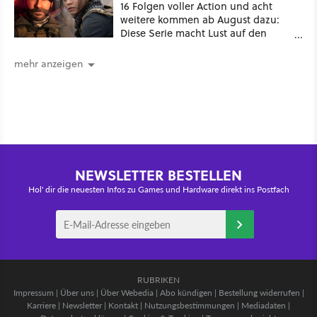
16 Folgen voller Action und acht
weitere kommen ab August dazu:
Diese Serie macht Lust auf den
kommenden Call-of-Duty-Film
mehr anzeigen
NEWSLETTER BESTELLEN
Hol' dir die neuesten Infos zu Games und Hardware direkt ins Postfach
RUBRIKEN
Impressum
|
Über uns
|
Über Webedia
|
Abo kündigen
|
Bestellung widerrufen
|
Karriere
|
Newsletter
|
Kontakt
|
Nutzungsbestimmungen
|
Mediadaten
|