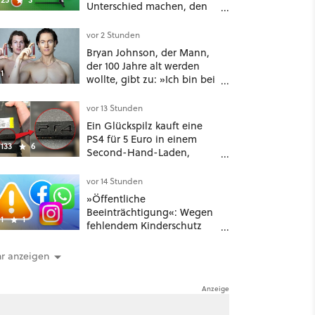
Unterschied machen, den
man nicht unterschätzen
sollte: Mit welchem
vor 2 Stunden
Seitenverhältnis seid ihr
Bryan Johnson, der Mann,
unterwegs?
der 100 Jahre alt werden
1
wollte, gibt zu: »Ich bin bei
meiner Suche nach
Langlebigkeit zu weit
vor 13 Stunden
gegangen«
Ein Glückspilz kauft eine
PS4 für 5 Euro in einem
133
6
Second-Hand-Laden,
schließt sie Zuhause an und
schon hat er seine erste
vor 14 Stunden
funktionierende PlayStation
»Öffentliche
[Best of GameStar]
Beeinträchtigung«: Wegen
1
1
fehlendem Kinderschutz
muss Meta in New Mexico
567 Millionen US-Dollar
r anzeigen
zahlen