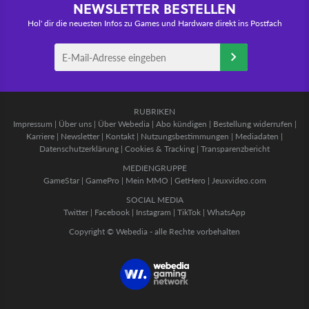
NEWSLETTER BESTELLEN
Hol' dir die neuesten Infos zu Games und Hardware direkt ins Postfach
RUBRIKEN
Impressum
|
Über uns
|
Über Webedia
|
Abo kündigen
|
Bestellung widerrufen
|
Karriere
|
Newsletter
|
Kontakt
|
Nutzungsbestimmungen
|
Mediadaten
|
Datenschutzerklärung
|
Cookies & Tracking
|
Transparenzbericht
MEDIENGRUPPE
GameStar
|
GamePro
|
Mein MMO
|
GetHero
|
Jeuxvideo.com
SOCIAL MEDIA
Twitter
|
Facebook
|
Instagram
|
TikTok
|
WhatsApp
Copyright © Webedia - alle Rechte vorbehalten