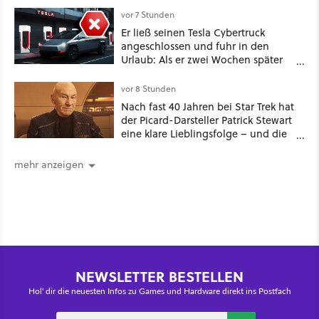
vor 7 Stunden
Er ließ seinen Tesla Cybertruck
angeschlossen und fuhr in den
Urlaub: Als er zwei Wochen später
zurückkam, sprang der Truck nicht
mehr an [Best of GameStar]
vor 8 Stunden
Nach fast 40 Jahren bei Star Trek hat
der Picard-Darsteller Patrick Stewart
eine klare Lieblingsfolge – und die
ist Familiensache
mehr anzeigen
NEWSLETTER BESTELLEN
Hol' dir die neuesten Infos zu Games und Hardware direkt ins Postfach