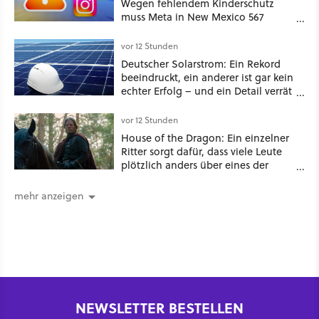
Wegen fehlendem Kinderschutz
muss Meta in New Mexico 567
Millionen US-Dollar zahlen
vor 12 Stunden
Deutscher Solarstrom: Ein Rekord
beeindruckt, ein anderer ist gar kein
echter Erfolg – und ein Detail verrät
mehr über die Energiewende als
jede Zahl
vor 12 Stunden
House of the Dragon: Ein einzelner
Ritter sorgt dafür, dass viele Leute
plötzlich anders über eines der
umstrittensten Häuser von Game of
Thrones denken
mehr anzeigen
NEWSLETTER BESTELLEN