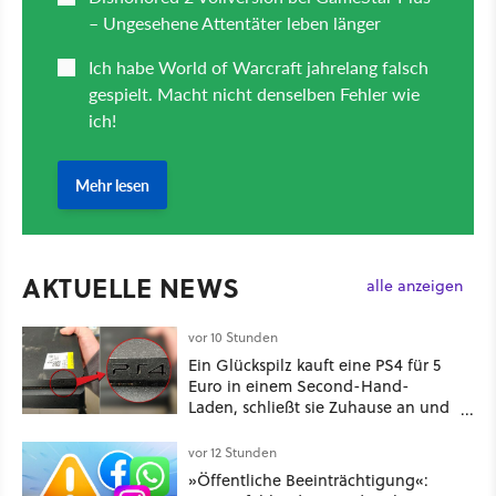
AKTUELLE NEWS
alle anzeigen
vor 10 Stunden
Ein Glückspilz kauft eine PS4 für 5
Euro in einem Second-Hand-
Laden, schließt sie Zuhause an und
schon hat er seine erste
funktionierende PlayStation [Best of
vor 12 Stunden
GameStar]
»Öffentliche Beeinträchtigung«: