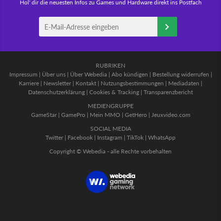
Hol' dir die neuesten Infos zu Games und Hardware direkt ins Postfach
RUBRIKEN
Impressum
|
Über uns
|
Über Webedia
|
Abo kündigen
|
Bestellung widerrufen
|
Karriere
|
Newsletter
|
Kontakt
|
Nutzungsbestimmungen
|
Mediadaten
|
Datenschutzerklärung
|
Cookies & Tracking
|
Transparenzbericht
MEDIENGRUPPE
GameStar
|
GamePro
|
Mein MMO
|
GetHero
|
Jeuxvideo.com
SOCIAL MEDIA
Twitter
|
Facebook
|
Instagram
|
TikTok
|
WhatsApp
Copyright © Webedia - alle Rechte vorbehalten