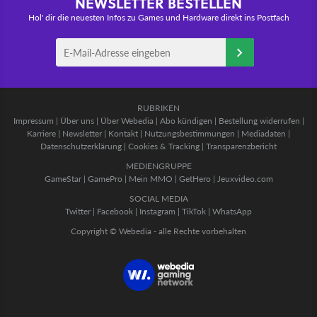
NEWSLETTER BESTELLEN
Hol' dir die neuesten Infos zu Games und Hardware direkt ins Postfach
RUBRIKEN
Impressum
|
Über uns
|
Über Webedia
|
Abo kündigen
|
Bestellung widerrufen
|
Karriere
|
Newsletter
|
Kontakt
|
Nutzungsbestimmungen
|
Mediadaten
|
Datenschutzerklärung
|
Cookies & Tracking
|
Transparenzbericht
MEDIENGRUPPE
GameStar
|
GamePro
|
Mein MMO
|
GetHero
|
Jeuxvideo.com
SOCIAL MEDIA
Twitter
|
Facebook
|
Instagram
|
TikTok
|
WhatsApp
Copyright © Webedia - alle Rechte vorbehalten