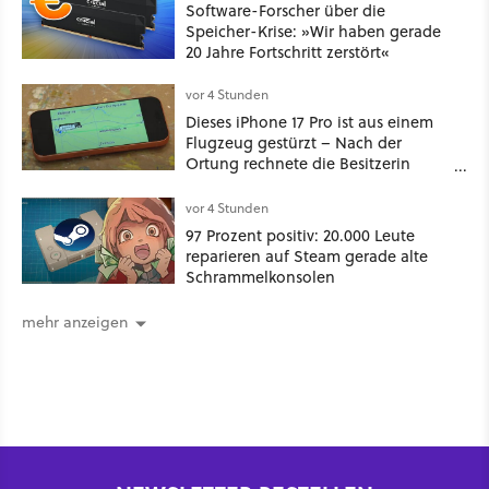
Software-Forscher über die
Speicher-Krise: »Wir haben gerade
20 Jahre Fortschritt zerstört«
vor 4 Stunden
Dieses iPhone 17 Pro ist aus einem
Flugzeug gestürzt – Nach der
Ortung rechnete die Besitzerin
nicht damit, es unversehrt
vorzufinden
vor 4 Stunden
97 Prozent positiv: 20.000 Leute
reparieren auf Steam gerade alte
Schrammelkonsolen
mehr anzeigen