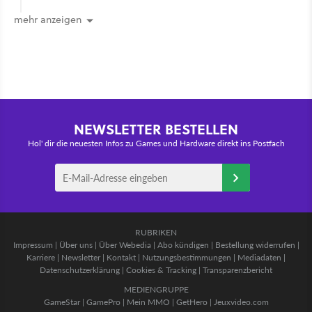
mehr anzeigen
NEWSLETTER BESTELLEN
Hol' dir die neuesten Infos zu Games und Hardware direkt ins Postfach
RUBRIKEN
Impressum
|
Über uns
|
Über Webedia
|
Abo kündigen
|
Bestellung widerrufen
|
Karriere
|
Newsletter
|
Kontakt
|
Nutzungsbestimmungen
|
Mediadaten
|
Datenschutzerklärung
|
Cookies & Tracking
|
Transparenzbericht
MEDIENGRUPPE
GameStar
|
GamePro
|
Mein MMO
|
GetHero
|
Jeuxvideo.com