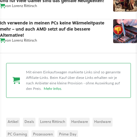
und für viele Gamer sind das geniale Neuigkeiten!
von
Lorenz Rittirsch
Ich verwende in meinen PCs keine Wärmeleitpaste
mehr – und auch AMD setzt auf die bessere
Alternative!
von
Lorenz Rittirsch
Mit einem Einkaufswagen markierte Links sind so genannte
Affiliate-Links. Beim Kauf über diese Links erhalten wir je
nach Anbieter eine kleine Provision - ohne Auswirkung auf
den Preis.
Mehr Infos
.
Artikel
Deals
Lorenz Rittirsch
Hardware
Hardware
PC Gaming
Prozessoren
Prime Day