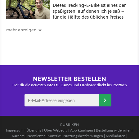
Dieses Trecking-E-Bike ist eines der
spaßigsten, auf denen ich je saß –
für die Hälfte des üblichen Preises
mehr anzeigen
NEWSLETTER BESTELLEN
Hol' dir die neuesten Infos zu Games und Hardware direkt ins Postfach
RUBRIKEN
Impressum
|
Über uns
|
Über Webedia
|
Abo kündigen
|
Bestellung widerrufen
|
Karriere
|
Newsletter
|
Kontakt
|
Nutzungsbestimmungen
|
Mediadaten
|