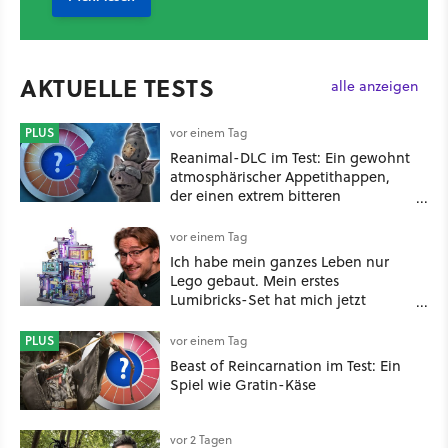
AKTUELLE TESTS
alle anzeigen
PLUS
vor einem Tag
Reanimal-DLC im Test: Ein gewohnt
atmosphärischer Appetithappen,
der einen extrem bitteren
Nachgeschmack hinterlässt
vor einem Tag
Ich habe mein ganzes Leben nur
Lego gebaut. Mein erstes
Lumibricks-Set hat mich jetzt
nachhaltig beeindruckt: Game
Stack im Test
PLUS
vor einem Tag
Beast of Reincarnation im Test: Ein
Spiel wie Gratin-Käse
vor 2 Tagen