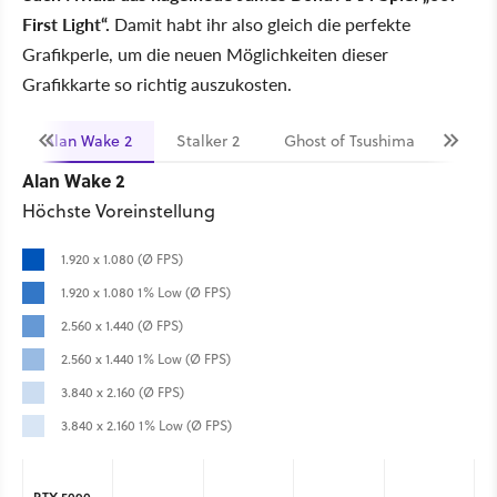
First Light“.
Damit habt ihr also gleich die perfekte
Grafikperle, um die neuen Möglichkeiten dieser
Grafikkarte so richtig auszukosten.
Alan Wake 2
Stalker 2
Ghost of Tsushima
Ensh
Alan Wake 2
Höchste Voreinstellung
1.920 x 1.080 (Ø FPS)
1.920 x 1.080 1% Low (Ø FPS)
2.560 x 1.440 (Ø FPS)
2.560 x 1.440 1% Low (Ø FPS)
3.840 x 2.160 (Ø FPS)
3.840 x 2.160 1% Low (Ø FPS)