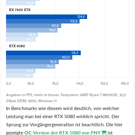
46,2
RX 7900 XTX
124,6
113,3
85,8
79,9
48,8
46,0
RTX 4080
116,3
102,0
81,9
75,4
45,6
41,9
0,0
38,0
76,0
114,0
152,0
190,0
Angaben in FPS, mehr ist besser. Testsystem: AMD Ryzen 7 9800X3D, 32,0
GByte DDR5-6000, Windows 11
In Benchmarks wie diesem wird deutlich, von welcher
Leistung man bei einer RTX 5080 wirklich spricht. Der
Sprung zur Vorgängergeneration ist beachtlich. Die hier
gezeigte
OC-Version der RTX 5080 von PNY
ist