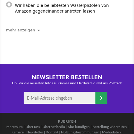
Wir haben die beliebtesten Wasserpistolen von
Amazon gegeneinander antreten lassen
mehr anzeigen
NEWSLETTER BESTELLEN
Hol' dir die neuesten Infos zu Games und Hardware direkt ins Postfach
RUBRIKEN
Impressum
|
Über uns
|
Über Webedia
|
Abo kündigen
|
Bestellung widerrufen
|
Karriere
|
Newsletter
|
Kontakt
|
Nutzungsbestimmungen
|
Mediadaten
|