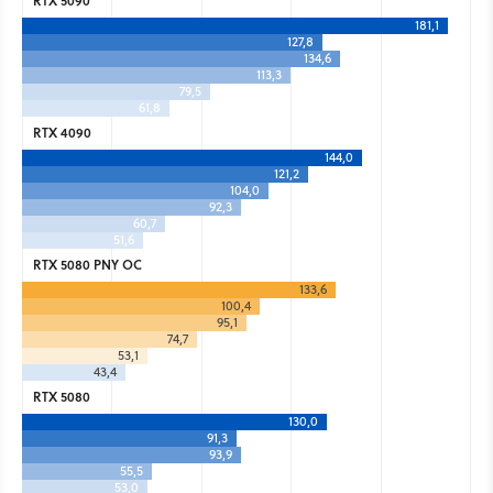
RTX 5090
181,1
127,8
134,6
113,3
79,5
61,8
RTX 4090
144,0
121,2
104,0
92,3
60,7
51,6
RTX 5080 PNY OC
133,6
100,4
95,1
74,7
53,1
43,4
RTX 5080
130,0
91,3
93,9
55,5
53,0