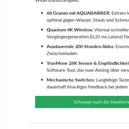
68 Gramm mit AQUABARRIER:
Extrem l
optimal gegen Wasser, Staub und Schmutz
Quantum 4K Wireless:
Viermal schnelle
Vorgängergeneration (0,25 ms Latenz) für
Ausdauernde 200 Stunden Akku:
Enorme
Zwischenladen.
TrueMove 26K Sensor & Empfindlichkeit
Software-Tool, das euer Aiming über ver
Mechanische Switches:
Langlebige Taster
dauerhaft knackiges Feedback bei jedem 
Schnappt euch die SteelSeri