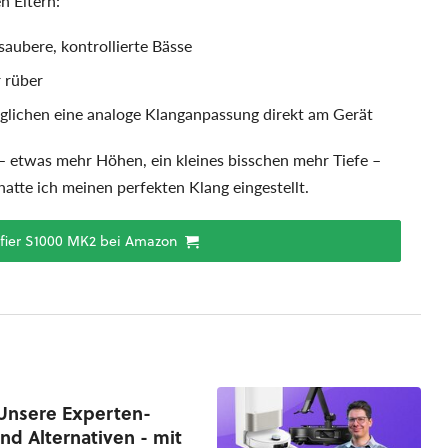
n Eltern:
saubere, kontrollierte Bässe
r rüber
möglichen eine analoge Klanganpassung direkt am Gerät
 – etwas mehr Höhen, ein kleines bisschen mehr Tiefe –
atte ich meinen perfekten Klang eingestellt.
difier S1000 MK2 bei Amazon
 Unsere Experten-
d Alternativen - mit